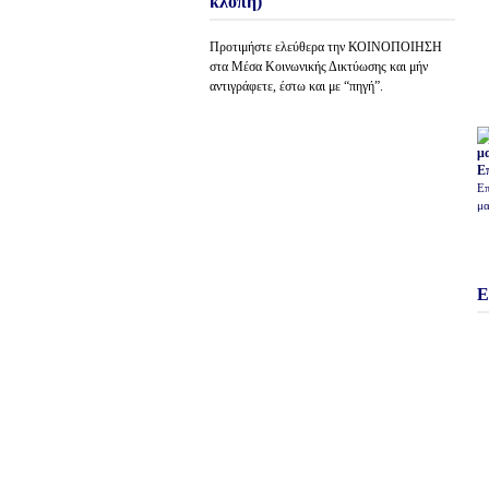
κλοπή)
Προτιμήστε ελεύθερα την ΚΟΙΝΟΠΟΙΗΣΗ
στα Μέσα Κοινωνικής Δικτύωσης και μήν
αντιγράφετε, έστω και με “πηγή”.
Ε
Επ
μα
Ε