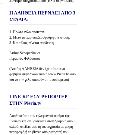
Σύντομο Βιογραφικό μου [Κλίκ στην Φώτο].
Η ΑΛΗΘΕΙΑ ΠΕΡΝΑΕΙ ΑΠΟ 3
ΣΤΑΔΙΑ:
1. Πρώτα γελοιοποιείται.
2. Μετά αντιμετωπίζει σφοδρή αντίσταση.
3. Και τέλος, γίνεται αποδεκτή.
Arthur Schopenhauer
Γερμανός Φιλόσοφος
(Αυτή η ΑΛΗΘΕΙΑ δέν έχει τίποτα να
φοβηθεί στην διαδικτυακή www.Pieria.tv, όσο
και να την γελοιοποιούν οι… φοβισμένοι)
ΓΙΝΕ ΚΙ’ ΕΣΥ ΡΕΠΟΡΤΕΡ
ΣΤΗΝ Pieria.tv
Αποθηκεύστε τον τηλεφωνικό αριθμό της
Pieria.tv και άν βρίσκεστε στον δρόμο ή όπου
αλλού, στείλτε μας τη φωτογραφία με μικρή
περιγραφή ή το βίντεο από ρεπορτάζ που