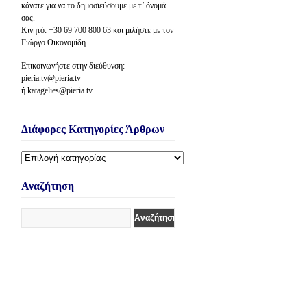
κάνατε για να το δημοσιεύσουμε με τ’ όνομά
σας.
Κινητό: +30 69 700 800 63 και μιλήστε με τον
Γιώργο Οικονομίδη
Επικοινωνήστε στην διεύθυνση:
pieria.tv@pieria.tv
ή katagelies@pieria.tv
Διάφορες Κατηγορίες Άρθρων
Διάφορες
Κατηγορίες
Άρθρων
Αναζήτηση