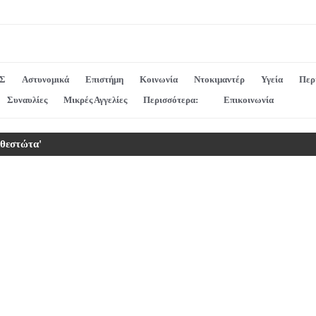
Σ
Αστυνομικά
Επιστήμη
Κοινωνία
Ντοκιμαντέρ
Υγεία
Περ
Συναυλίες
Μικρές Αγγελίες
Περισσότερα:
Επικοινωνία
αθεστώτα'