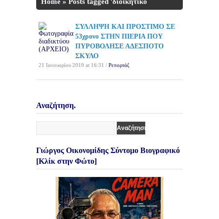
Home
»
Posts tagged 'διοικητικό
πρόστιμο'
ΣΥΛΛΗΨΗ ΚΑΙ ΠΡΟΣΤΙΜΟ ΣΕ
53χρονο ΣΤΗΝ ΠΙΕΡΙΑ ΠΟΥ
ΠΥΡΟΒΟΛΗΣΕ ΑΔΕΣΠΟΤΟ
ΣΚΥΛΟ
21 Ιανουαρίου 2019 at 16:31 /
Ρεπορτάζ
Αναζήτηση.
Γιώργος Οικονομίδης Σύντομο Βιογραφικό
[Κλίκ στην Φώτο]