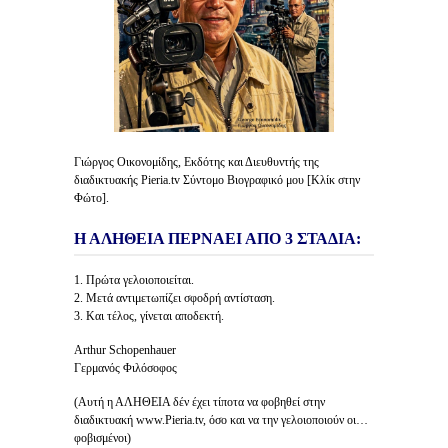
Γιώργος Οικονομίδης, Εκδότης και Διευθυντής της
διαδικτυακής Pieria.tv Σύντομο Βιογραφικό μου [Κλίκ στην
Φώτο].
Η ΑΛΗΘΕΙΑ ΠΕΡΝΑΕΙ ΑΠΟ 3 ΣΤΑΔΙΑ:
1. Πρώτα γελοιοποιείται.
2. Μετά αντιμετωπίζει σφοδρή αντίσταση.
3. Και τέλος, γίνεται αποδεκτή.
Arthur Schopenhauer
Γερμανός Φιλόσοφος
(Αυτή η ΑΛΗΘΕΙΑ δέν έχει τίποτα να φοβηθεί στην
διαδικτυακή www.Pieria.tv, όσο και να την γελοιοποιούν οι…
φοβισμένοι)