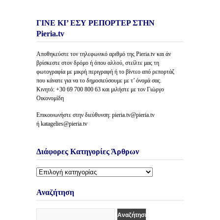
ΓΙΝΕ ΚΙ’ ΕΣΥ ΡΕΠΟΡΤΕΡ ΣΤΗΝ
Pieria.tv
Αποθηκεύστε τον τηλεφωνικό αριθμό της Pieria.tv και άν
βρίσκεστε στον δρόμο ή όπου αλλού, στείλτε μας τη
φωτογραφία με μικρή περιγραφή ή το βίντεο από ρεπορτάζ
που κάνατε για να το δημοσιεύσουμε με τ’ όνομά σας.
Κινητό: +30 69 700 800 63 και μιλήστε με τον Γιώργο
Οικονομίδη
Επικοινωνήστε στην διεύθυνση: pieria.tv@pieria.tv
ή katagelies@pieria.tv
Διάφορες Κατηγορίες Άρθρων
Διάφορες
Κατηγορίες
Άρθρων
Αναζήτηση