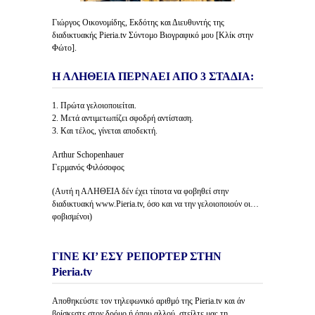
Γιώργος Οικονομίδης, Εκδότης και Διευθυντής της
διαδικτυακής Pieria.tv Σύντομο Βιογραφικό μου [Κλίκ στην
Φώτο].
Η ΑΛΗΘΕΙΑ ΠΕΡΝΑΕΙ ΑΠΟ 3 ΣΤΑΔΙΑ:
1. Πρώτα γελοιοποιείται.
2. Μετά αντιμετωπίζει σφοδρή αντίσταση.
3. Και τέλος, γίνεται αποδεκτή.
Arthur Schopenhauer
Γερμανός Φιλόσοφος
(Αυτή η ΑΛΗΘΕΙΑ δέν έχει τίποτα να φοβηθεί στην
διαδικτυακή www.Pieria.tv, όσο και να την γελοιοποιούν οι…
φοβισμένοι)
ΓΙΝΕ ΚΙ’ ΕΣΥ ΡΕΠΟΡΤΕΡ ΣΤΗΝ
Pieria.tv
Αποθηκεύστε τον τηλεφωνικό αριθμό της Pieria.tv και άν
βρίσκεστε στον δρόμο ή όπου αλλού, στείλτε μας τη