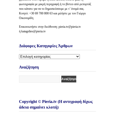
φωτογραφία με μικρή περιγραφή ή το βίντεο από ρεπορτάζ
που κάνατε για να το δημοσιεύσουμε με τ’ όνομά σας.
Κινητό: +30 69 700 800 63 και μιλήστε με τον Γιώργο
Οικονομίδη
Επικοινωνήστε στην διεύθυνση: pieria.tv@pieria.tv
ή katagelies@pieria.tv
Διάφορες Κατηγορίες Άρθρων
Διάφορες
Κατηγορίες
Άρθρων
Αναζήτηση
Copyright © Pieria.tv (Η αντιγραφή δίχως
άδεια σημαίνει κλοπή)