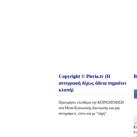
Copyright © Pieria.tv (Η
Β
αντιγραφή δίχως άδεια σημαίνει
κλοπή)
Προτιμήστε ελεύθερα την ΚΟΙΝΟΠΟΙΗΣΗ
στα Μέσα Κοινωνικής Δικτύωσης και μήν
αντιγράφετε, έστω και με “πηγή”.
Ε
Επ