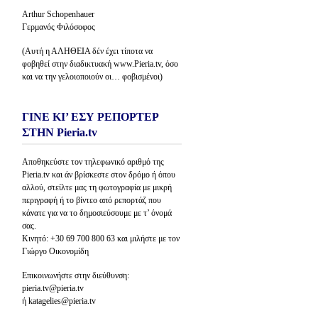
Arthur Schopenhauer
Γερμανός Φιλόσοφος
(Αυτή η ΑΛΗΘΕΙΑ δέν έχει τίποτα να
φοβηθεί στην διαδικτυακή www.Pieria.tv, όσο
και να την γελοιοποιούν οι… φοβισμένοι)
ΓΙΝΕ ΚΙ’ ΕΣΥ ΡΕΠΟΡΤΕΡ
ΣΤΗΝ Pieria.tv
Αποθηκεύστε τον τηλεφωνικό αριθμό της
Pieria.tv και άν βρίσκεστε στον δρόμο ή όπου
αλλού, στείλτε μας τη φωτογραφία με μικρή
περιγραφή ή το βίντεο από ρεπορτάζ που
κάνατε για να το δημοσιεύσουμε με τ’ όνομά
σας.
Κινητό: +30 69 700 800 63 και μιλήστε με τον
Γιώργο Οικονομίδη
Επικοινωνήστε στην διεύθυνση:
pieria.tv@pieria.tv
ή katagelies@pieria.tv