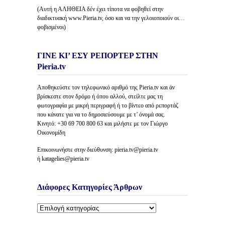
(Αυτή η ΑΛΗΘΕΙΑ δέν έχει τίποτα να φοβηθεί στην
διαδικτυακή www.Pieria.tv, όσο και να την γελοιοποιούν οι…
φοβισμένοι)
ΓΙΝΕ ΚΙ’ ΕΣΥ ΡΕΠΟΡΤΕΡ ΣΤΗΝ
Pieria.tv
Αποθηκεύστε τον τηλεφωνικό αριθμό της Pieria.tv και άν
βρίσκεστε στον δρόμο ή όπου αλλού, στείλτε μας τη
φωτογραφία με μικρή περιγραφή ή το βίντεο από ρεπορτάζ
που κάνατε για να το δημοσιεύσουμε με τ’ όνομά σας.
Κινητό: +30 69 700 800 63 και μιλήστε με τον Γιώργο
Οικονομίδη
Επικοινωνήστε στην διεύθυνση: pieria.tv@pieria.tv
ή katagelies@pieria.tv
Διάφορες Κατηγορίες Άρθρων
Διάφορες
Κατηγορίες