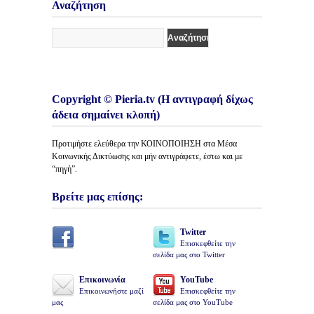
Άρθρων
Αναζήτηση
Copyright © Pieria.tv (Η αντιγραφή δίχως
άδεια σημαίνει κλοπή)
Προτιμήστε ελεύθερα την ΚΟΙΝΟΠΟΙΗΣΗ στα Μέσα
Κοινωνικής Δικτύωσης και μήν αντιγράφετε, έστω και με
“πηγή”.
Βρείτε μας επίσης:
Twitter
Επισκεφθείτε την
σελίδα μας στο Twitter
Επικοινωνία
YouTube
Επικοινωνήστε μαζί
Επισκεφθείτε την
μας
σελίδα μας στο YouTube