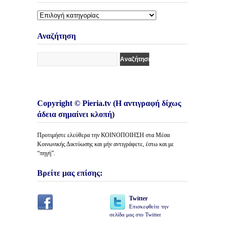
Διάφορες
Κατηγορίες
Άρθρων
Αναζήτηση
Copyright © Pieria.tv (Η αντιγραφή δίχως
άδεια σημαίνει κλοπή)
Προτιμήστε ελεύθερα την ΚΟΙΝΟΠΟΙΗΣΗ στα Μέσα
Κοινωνικής Δικτύωσης και μήν αντιγράφετε, έστω και με
“πηγή”.
Βρείτε μας επίσης:
Twitter
Επισκεφθείτε την
σελίδα μας στο Twitter