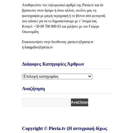
Αποθηκεύστε τον τηλεφωνικό αριθμό της Pieria.tv και άν
βρίσκεστε στον δρόμο ή όπου αλλού, στείλτε μας τη
φωτογραφία με μικρή περιγραφή ή το βίντεο από ρεπορτάζ
που κάνατε για να το δημοσιεύσουμε με τ’ όνομά σας.
Κινητό: +30 69 700 800 63 και μιλήστε με τον Γιώργο
Οικονομίδη
Επικοινωνήστε στην διεύθυνση: pieria.tv@pieria.tv
ή katagelies@pieria.tv
Διάφορες Κατηγορίες Άρθρων
Διάφορες
Κατηγορίες
Άρθρων
Αναζήτηση
Copyright © Pieria.tv (Η αντιγραφή δίχως