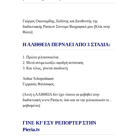
Γιώργος Οικονομίδης, Εκδότης και Διευθυντής της
διαδικτυακής Pieria.tv Σύντομο Βιογραφικό μου [Κλίκ στην
Φώτο].
Η ΑΛΗΘΕΙΑ ΠΕΡΝΑΕΙ ΑΠΟ 3 ΣΤΑΔΙΑ:
1. Πρώτα γελοιοποιείται.
2. Μετά αντιμετωπίζει σφοδρή αντίσταση.
3. Και τέλος, γίνεται αποδεκτή.
Arthur Schopenhauer
Γερμανός Φιλόσοφος
(Αυτή η ΑΛΗΘΕΙΑ δέν έχει τίποτα να φοβηθεί στην
διαδικτυακή www.Pieria.tv, όσο και να την γελοιοποιούν οι…
φοβισμένοι)
ΓΙΝΕ ΚΙ’ ΕΣΥ ΡΕΠΟΡΤΕΡ ΣΤΗΝ
Pieria.tv