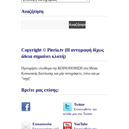
Κατηγορίες
Άρθρων
Αναζήτηση
Copyright © Pieria.tv (Η αντιγραφή δίχως
άδεια σημαίνει κλοπή)
Προτιμήστε ελεύθερα την ΚΟΙΝΟΠΟΙΗΣΗ στα Μέσα
Κοινωνικής Δικτύωσης και μήν αντιγράφετε, έστω και με
“πηγή”.
Βρείτε μας επίσης:
Twitter
Επισκεφθείτε την
σελίδα μας στο Twitter
Επικοινωνία
YouTube
Επικοινωνήστε μαζί
Επισκεφθείτε την