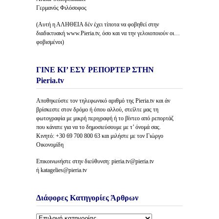
Γερμανός Φιλόσοφος
(Αυτή η ΑΛΗΘΕΙΑ δέν έχει τίποτα να φοβηθεί στην
διαδικτυακή www.Pieria.tv, όσο και να την γελοιοποιούν οι…
φοβισμένοι)
ΓΙΝΕ ΚΙ’ ΕΣΥ ΡΕΠΟΡΤΕΡ ΣΤΗΝ
Pieria.tv
Αποθηκεύστε τον τηλεφωνικό αριθμό της Pieria.tv και άν
βρίσκεστε στον δρόμο ή όπου αλλού, στείλτε μας τη
φωτογραφία με μικρή περιγραφή ή το βίντεο από ρεπορτάζ
που κάνατε για να το δημοσιεύσουμε με τ’ όνομά σας.
Κινητό: +30 69 700 800 63 και μιλήστε με τον Γιώργο
Οικονομίδη
Επικοινωνήστε στην διεύθυνση: pieria.tv@pieria.tv
ή katagelies@pieria.tv
Διάφορες Κατηγορίες Άρθρων
Διάφορες