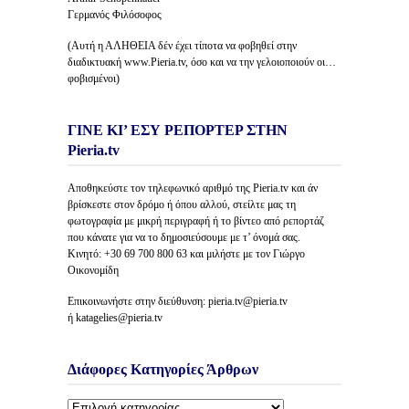
Γερμανός Φιλόσοφος
(Αυτή η ΑΛΗΘΕΙΑ δέν έχει τίποτα να φοβηθεί στην
διαδικτυακή www.Pieria.tv, όσο και να την γελοιοποιούν οι…
φοβισμένοι)
ΓΙΝΕ ΚΙ’ ΕΣΥ ΡΕΠΟΡΤΕΡ ΣΤΗΝ
Pieria.tv
Αποθηκεύστε τον τηλεφωνικό αριθμό της Pieria.tv και άν
βρίσκεστε στον δρόμο ή όπου αλλού, στείλτε μας τη
φωτογραφία με μικρή περιγραφή ή το βίντεο από ρεπορτάζ
που κάνατε για να το δημοσιεύσουμε με τ’ όνομά σας.
Κινητό: +30 69 700 800 63 και μιλήστε με τον Γιώργο
Οικονομίδη
Επικοινωνήστε στην διεύθυνση: pieria.tv@pieria.tv
ή katagelies@pieria.tv
Διάφορες Κατηγορίες Άρθρων
Διάφορες