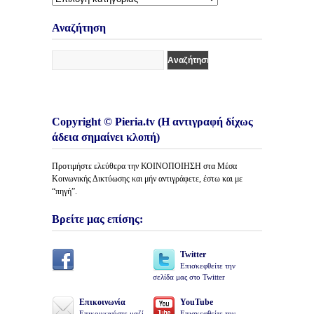
Κατηγορίες
Άρθρων
Αναζήτηση
Copyright © Pieria.tv (Η αντιγραφή δίχως
άδεια σημαίνει κλοπή)
Προτιμήστε ελεύθερα την ΚΟΙΝΟΠΟΙΗΣΗ στα Μέσα
Κοινωνικής Δικτύωσης και μήν αντιγράφετε, έστω και με
“πηγή”.
Βρείτε μας επίσης:
Twitter
Επισκεφθείτε την
σελίδα μας στο Twitter
Επικοινωνία
YouTube
Επικοινωνήστε μαζί
Επισκεφθείτε την