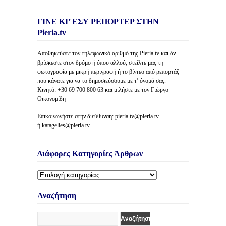
ΓΙΝΕ ΚΙ’ ΕΣΥ ΡΕΠΟΡΤΕΡ ΣΤΗΝ
Pieria.tv
Αποθηκεύστε τον τηλεφωνικό αριθμό της Pieria.tv και άν
βρίσκεστε στον δρόμο ή όπου αλλού, στείλτε μας τη
φωτογραφία με μικρή περιγραφή ή το βίντεο από ρεπορτάζ
που κάνατε για να το δημοσιεύσουμε με τ’ όνομά σας.
Κινητό: +30 69 700 800 63 και μιλήστε με τον Γιώργο
Οικονομίδη
Επικοινωνήστε στην διεύθυνση: pieria.tv@pieria.tv
ή katagelies@pieria.tv
Διάφορες Κατηγορίες Άρθρων
Διάφορες
Κατηγορίες
Άρθρων
Αναζήτηση