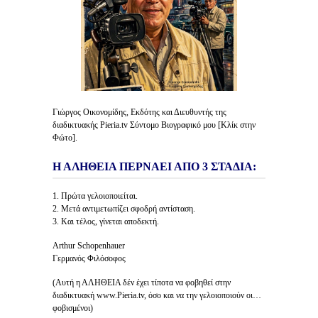
Γιώργος Οικονομίδης, Εκδότης και Διευθυντής της
διαδικτυακής Pieria.tv Σύντομο Βιογραφικό μου [Κλίκ στην
Φώτο].
Η ΑΛΗΘΕΙΑ ΠΕΡΝΑΕΙ ΑΠΟ 3 ΣΤΑΔΙΑ:
1. Πρώτα γελοιοποιείται.
2. Μετά αντιμετωπίζει σφοδρή αντίσταση.
3. Και τέλος, γίνεται αποδεκτή.
Arthur Schopenhauer
Γερμανός Φιλόσοφος
(Αυτή η ΑΛΗΘΕΙΑ δέν έχει τίποτα να φοβηθεί στην
διαδικτυακή www.Pieria.tv, όσο και να την γελοιοποιούν οι…
φοβισμένοι)