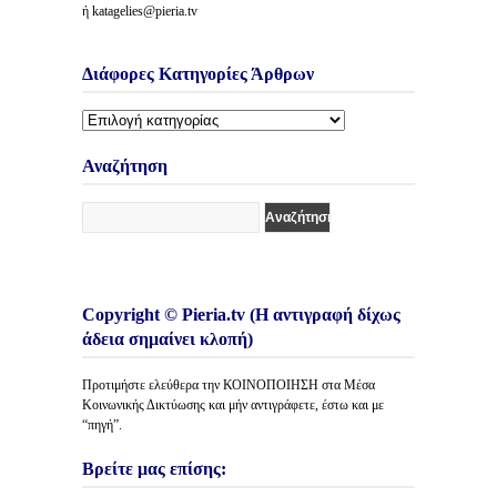
ή katagelies@pieria.tv
Διάφορες Κατηγορίες Άρθρων
Διάφορες
Κατηγορίες
Άρθρων
Αναζήτηση
Copyright © Pieria.tv (Η αντιγραφή δίχως
άδεια σημαίνει κλοπή)
Προτιμήστε ελεύθερα την ΚΟΙΝΟΠΟΙΗΣΗ στα Μέσα
Κοινωνικής Δικτύωσης και μήν αντιγράφετε, έστω και με
“πηγή”.
Βρείτε μας επίσης: