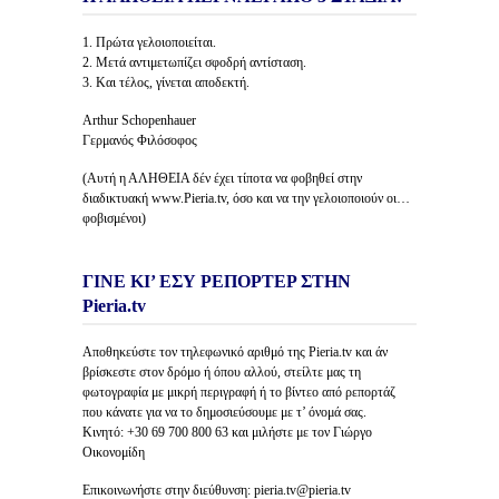
1. Πρώτα γελοιοποιείται.
2. Μετά αντιμετωπίζει σφοδρή αντίσταση.
3. Και τέλος, γίνεται αποδεκτή.
Arthur Schopenhauer
Γερμανός Φιλόσοφος
(Αυτή η ΑΛΗΘΕΙΑ δέν έχει τίποτα να φοβηθεί στην
διαδικτυακή www.Pieria.tv, όσο και να την γελοιοποιούν οι…
φοβισμένοι)
ΓΙΝΕ ΚΙ’ ΕΣΥ ΡΕΠΟΡΤΕΡ ΣΤΗΝ
Pieria.tv
Αποθηκεύστε τον τηλεφωνικό αριθμό της Pieria.tv και άν
βρίσκεστε στον δρόμο ή όπου αλλού, στείλτε μας τη
φωτογραφία με μικρή περιγραφή ή το βίντεο από ρεπορτάζ
που κάνατε για να το δημοσιεύσουμε με τ’ όνομά σας.
Κινητό: +30 69 700 800 63 και μιλήστε με τον Γιώργο
Οικονομίδη
Επικοινωνήστε στην διεύθυνση: pieria.tv@pieria.tv