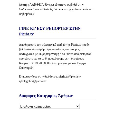
(Αυτή η ΑΛΗΘΕΙΑ δέν έχει τίποτα να φοβηθεί στην
διαδικτυακή www.Pieria.tv, όσο και να την γελοιοποιούν οι…
φοβισμένοι)
ΓΙΝΕ ΚΙ’ ΕΣΥ ΡΕΠΟΡΤΕΡ ΣΤΗΝ
Pieria.tv
Αποθηκεύστε τον τηλεφωνικό αριθμό της Pieria.tv και άν
βρίσκεστε στον δρόμο ή όπου αλλού, στείλτε μας τη
φωτογραφία με μικρή περιγραφή ή το βίντεο από ρεπορτάζ
που κάνατε για να το δημοσιεύσουμε με τ’ όνομά σας.
Κινητό: +30 69 700 800 63 και μιλήστε με τον Γιώργο
Οικονομίδη
Επικοινωνήστε στην διεύθυνση: pieria.tv@pieria.tv
ή katagelies@pieria.tv
Διάφορες Κατηγορίες Άρθρων
Διάφορες
Κατηγορίες