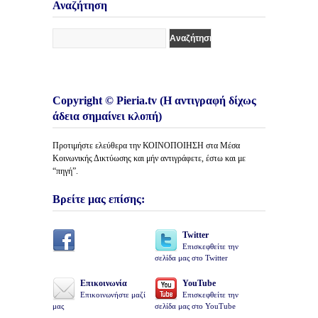
Άρθρων
Αναζήτηση
Copyright © Pieria.tv (Η αντιγραφή δίχως
άδεια σημαίνει κλοπή)
Προτιμήστε ελεύθερα την ΚΟΙΝΟΠΟΙΗΣΗ στα Μέσα
Κοινωνικής Δικτύωσης και μήν αντιγράφετε, έστω και με
“πηγή”.
Βρείτε μας επίσης:
Twitter
Επισκεφθείτε την
σελίδα μας στο Twitter
Επικοινωνία
YouTube
Επικοινωνήστε μαζί
Επισκεφθείτε την
μας
σελίδα μας στο YouTube