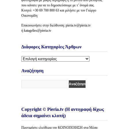
φωτογραφία με μικρή περιγραφή ή το βίντεο από ρεπορτάζ
που κάνατε για να το δημοσιεύσουμε με τ’ όνομά σας.
Κινητό: +30 69 700 800 63 και μιλήστε με τον Γιώργο
Οικονομίδη
Επικοινωνήστε στην διεύθυνση: pieria.tv@pieria.tv
ή katagelies@pieria.tv
Διάφορες Κατηγορίες Άρθρων
Διάφορες
Κατηγορίες
Άρθρων
Αναζήτηση
Copyright © Pieria.tv (Η αντιγραφή δίχως
άδεια σημαίνει κλοπή)
Προτιμήστε ελεύθερα την ΚΟΙΝΟΠΟΙΗΣΗ στα Μέσα