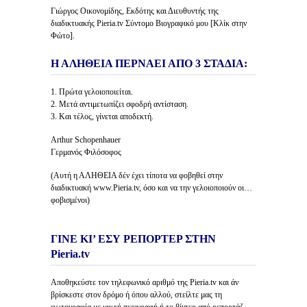
Γιώργος Οικονομίδης, Εκδότης και Διευθυντής της
διαδικτυακής Pieria.tv Σύντομο Βιογραφικό μου [Κλίκ στην
Φώτο].
Η ΑΛΗΘΕΙΑ ΠΕΡΝΑΕΙ ΑΠΟ 3 ΣΤΑΔΙΑ:
1. Πρώτα γελοιοποιείται.
2. Μετά αντιμετωπίζει σφοδρή αντίσταση.
3. Και τέλος, γίνεται αποδεκτή.
Arthur Schopenhauer
Γερμανός Φιλόσοφος
(Αυτή η ΑΛΗΘΕΙΑ δέν έχει τίποτα να φοβηθεί στην
διαδικτυακή www.Pieria.tv, όσο και να την γελοιοποιούν οι…
φοβισμένοι)
ΓΙΝΕ ΚΙ’ ΕΣΥ ΡΕΠΟΡΤΕΡ ΣΤΗΝ
Pieria.tv
Αποθηκεύστε τον τηλεφωνικό αριθμό της Pieria.tv και άν
βρίσκεστε στον δρόμο ή όπου αλλού, στείλτε μας τη