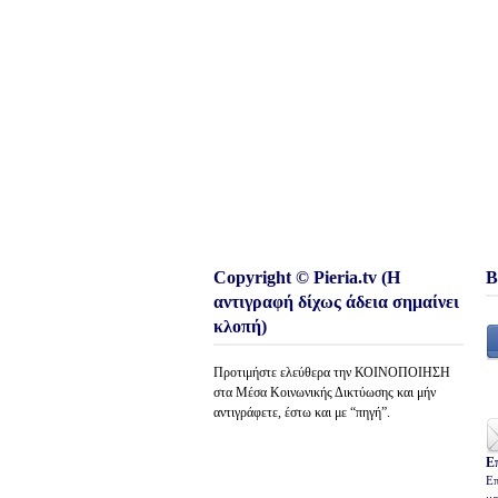
Copyright © Pieria.tv (Η
Β
αντιγραφή δίχως άδεια σημαίνει
κλοπή)
Προτιμήστε ελεύθερα την ΚΟΙΝΟΠΟΙΗΣΗ
στα Μέσα Κοινωνικής Δικτύωσης και μήν
αντιγράφετε, έστω και με “πηγή”.
Ε
Επ