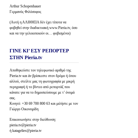
Arthur Schopenhauer
Γερμανός Φιλόσοφος
(Αυτή η ΑΛΗΘΕΙΑ δέν έχει τίποτα να
φοβηθεί στην διαδικτυακή www.Pieria.tv, όσο
και να την γελοιοποιούν οι… φοβισμένοι)
ΓΙΝΕ ΚΙ’ ΕΣΥ ΡΕΠΟΡΤΕΡ
ΣΤΗΝ Pieria.tv
Αποθηκεύστε τον τηλεφωνικό αριθμό της
Pieria.tv και άν βρίσκεστε στον δρόμο ή όπου
αλλού, στείλτε μας τη φωτογραφία με μικρή
περιγραφή ή το βίντεο από ρεπορτάζ που
κάνατε για να το δημοσιεύσουμε με τ’ όνομά
σας.
Κινητό: +30 69 700 800 63 και μιλήστε με τον
Γιώργο Οικονομίδη
Επικοινωνήστε στην διεύθυνση:
pieria.tv@pieria.tv
ή katagelies@pieria.tv