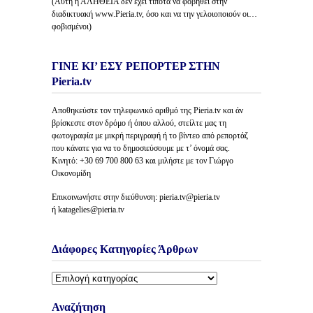
(Αυτή η ΑΛΗΘΕΙΑ δέν έχει τίποτα να φοβηθεί στην
διαδικτυακή www.Pieria.tv, όσο και να την γελοιοποιούν οι…
φοβισμένοι)
ΓΙΝΕ ΚΙ’ ΕΣΥ ΡΕΠΟΡΤΕΡ ΣΤΗΝ
Pieria.tv
Αποθηκεύστε τον τηλεφωνικό αριθμό της Pieria.tv και άν
βρίσκεστε στον δρόμο ή όπου αλλού, στείλτε μας τη
φωτογραφία με μικρή περιγραφή ή το βίντεο από ρεπορτάζ
που κάνατε για να το δημοσιεύσουμε με τ’ όνομά σας.
Κινητό: +30 69 700 800 63 και μιλήστε με τον Γιώργο
Οικονομίδη
Επικοινωνήστε στην διεύθυνση: pieria.tv@pieria.tv
ή katagelies@pieria.tv
Διάφορες Κατηγορίες Άρθρων
Διάφορες
Κατηγορίες
Άρθρων
Αναζήτηση