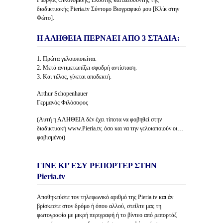
Γιώργος Οικονομίδης, Εκδότης και Διευθυντής της
διαδικτυακής Pieria.tv Σύντομο Βιογραφικό μου [Κλίκ στην
Φώτο].
Η ΑΛΗΘΕΙΑ ΠΕΡΝΑΕΙ ΑΠΟ 3 ΣΤΑΔΙΑ:
1. Πρώτα γελοιοποιείται.
2. Μετά αντιμετωπίζει σφοδρή αντίσταση.
3. Και τέλος, γίνεται αποδεκτή.
Arthur Schopenhauer
Γερμανός Φιλόσοφος
(Αυτή η ΑΛΗΘΕΙΑ δέν έχει τίποτα να φοβηθεί στην
διαδικτυακή www.Pieria.tv, όσο και να την γελοιοποιούν οι…
φοβισμένοι)
ΓΙΝΕ ΚΙ’ ΕΣΥ ΡΕΠΟΡΤΕΡ ΣΤΗΝ
Pieria.tv
Αποθηκεύστε τον τηλεφωνικό αριθμό της Pieria.tv και άν
βρίσκεστε στον δρόμο ή όπου αλλού, στείλτε μας τη
φωτογραφία με μικρή περιγραφή ή το βίντεο από ρεπορτάζ