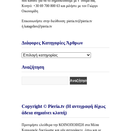
που κάνατε για να το δημοσιεύσουμε με τ’ όνομά σας.
Κινητό: +30 69 700 800 63 και μιλήστε με τον Γιώργο
Οικονομίδη
Επικοινωνήστε στην διεύθυνση: pieria.tv@pieria.tv
ή katagelies@pieria.tv
Διάφορες Κατηγορίες Άρθρων
Διάφορες
Κατηγορίες
Άρθρων
Αναζήτηση
Copyright © Pieria.tv (Η αντιγραφή δίχως
άδεια σημαίνει κλοπή)
Προτιμήστε ελεύθερα την ΚΟΙΝΟΠΟΙΗΣΗ στα Μέσα
Κοινωνικής Δικτύωσης και μήν αντιγράφετε, έστω και με