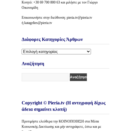
Κινητό: +30 69 700 800 63 και μιλήστε με τον Γιώργο
Οικονομίδη
Επικοινωνήστε στην διεύθυνση: pieria.tv@pieria.tv
ή katagelies@pieria.tv
Διάφορες Κατηγορίες Άρθρων
Διάφορες
Κατηγορίες
Άρθρων
Αναζήτηση
Copyright © Pieria.tv (Η αντιγραφή δίχως
άδεια σημαίνει κλοπή)
Προτιμήστε ελεύθερα την ΚΟΙΝΟΠΟΙΗΣΗ στα Μέσα
Κοινωνικής Δικτύωσης και μήν αντιγράφετε, έστω και με