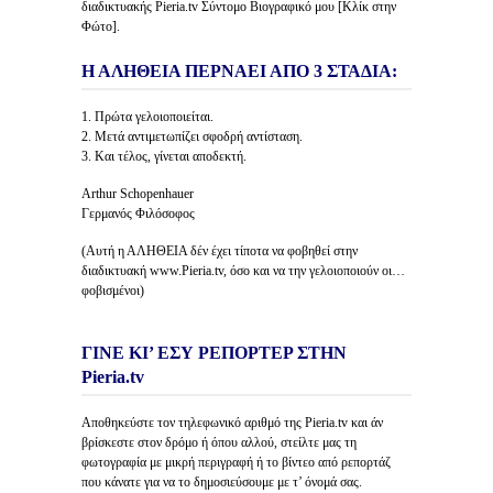
διαδικτυακής Pieria.tv Σύντομο Βιογραφικό μου [Κλίκ στην
Φώτο].
Η ΑΛΗΘΕΙΑ ΠΕΡΝΑΕΙ ΑΠΟ 3 ΣΤΑΔΙΑ:
1. Πρώτα γελοιοποιείται.
2. Μετά αντιμετωπίζει σφοδρή αντίσταση.
3. Και τέλος, γίνεται αποδεκτή.
Arthur Schopenhauer
Γερμανός Φιλόσοφος
(Αυτή η ΑΛΗΘΕΙΑ δέν έχει τίποτα να φοβηθεί στην
διαδικτυακή www.Pieria.tv, όσο και να την γελοιοποιούν οι…
φοβισμένοι)
ΓΙΝΕ ΚΙ’ ΕΣΥ ΡΕΠΟΡΤΕΡ ΣΤΗΝ
Pieria.tv
Αποθηκεύστε τον τηλεφωνικό αριθμό της Pieria.tv και άν
βρίσκεστε στον δρόμο ή όπου αλλού, στείλτε μας τη
φωτογραφία με μικρή περιγραφή ή το βίντεο από ρεπορτάζ
που κάνατε για να το δημοσιεύσουμε με τ’ όνομά σας.