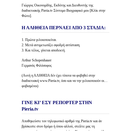
Γιώργος Οικονομίδης, Εκδότης και Διευθυντής της
διαδικτυακής Pieria.tv Σύντομο Βιογραφικό μου [Κλίκ στην
Φώτο].
Η ΑΛΗΘΕΙΑ ΠΕΡΝΑΕΙ ΑΠΟ 3 ΣΤΑΔΙΑ:
1. Πρώτα γελοιοποιείται.
2. Μετά αντιμετωπίζει σφοδρή αντίσταση.
3. Και τέλος, γίνεται αποδεκτή.
Arthur Schopenhauer
Γερμανός Φιλόσοφος
(Αυτή η ΑΛΗΘΕΙΑ δέν έχει τίποτα να φοβηθεί στην
διαδικτυακή www.Pieria.tv, όσο και να την γελοιοποιούν οι…
φοβισμένοι)
ΓΙΝΕ ΚΙ’ ΕΣΥ ΡΕΠΟΡΤΕΡ ΣΤΗΝ
Pieria.tv
Αποθηκεύστε τον τηλεφωνικό αριθμό της Pieria.tv και άν
βρίσκεστε στον δρόμο ή όπου αλλού, στείλτε μας τη