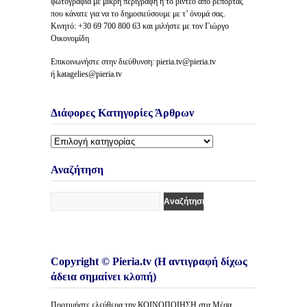
φωτογραφία με μικρή περιγραφή ή το βίντεο από ρεπορτάζ
που κάνατε για να το δημοσιεύσουμε με τ’ όνομά σας.
Κινητό: +30 69 700 800 63 και μιλήστε με τον Γιώργο
Οικονομίδη
Επικοινωνήστε στην διεύθυνση: pieria.tv@pieria.tv
ή katagelies@pieria.tv
Διάφορες Κατηγορίες Άρθρων
Διάφορες
Κατηγορίες
Άρθρων
Αναζήτηση
Copyright © Pieria.tv (Η αντιγραφή δίχως
άδεια σημαίνει κλοπή)
Προτιμήστε ελεύθερα την ΚΟΙΝΟΠΟΙΗΣΗ στα Μέσα