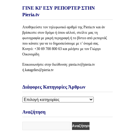
ΓΙΝΕ ΚΙ’ ΕΣΥ ΡΕΠΟΡΤΕΡ ΣΤΗΝ
Pieria.tv
Αποθηκεύστε τον τηλεφωνικό αριθμό της Pieria.tv και άν
βρίσκεστε στον δρόμο ή όπου αλλού, στείλτε μας τη
φωτογραφία με μικρή περιγραφή ή το βίντεο από ρεπορτάζ
που κάνατε για να το δημοσιεύσουμε με τ’ όνομά σας.
Κινητό: +30 69 700 800 63 και μιλήστε με τον Γιώργο
Οικονομίδη
Επικοινωνήστε στην διεύθυνση: pieria.tv@pieria.tv
ή katagelies@pieria.tv
Διάφορες Κατηγορίες Άρθρων
Διάφορες
Κατηγορίες
Άρθρων
Αναζήτηση