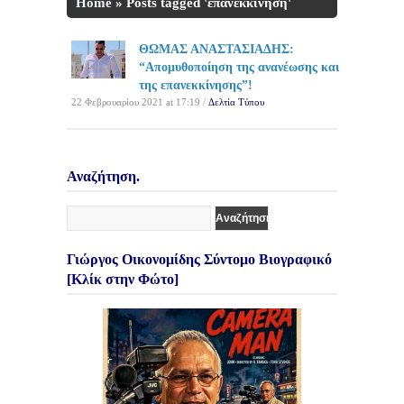
Home
»
Posts tagged 'επανεκκίνηση'
ΘΩΜΑΣ ΑΝΑΣΤΑΣΙΑΔΗΣ:
“Απομυθοποίηση της ανανέωσης και
της επανεκκίνησης”!
22 Φεβρουαρίου 2021 at 17:19 /
Δελτία Τύπου
Αναζήτηση.
Γιώργος Οικονομίδης Σύντομο Βιογραφικό
[Κλίκ στην Φώτο]