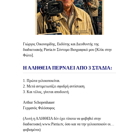
Γιώργος Οικονομίδης, Εκδότης και Διευθυντής της
διαδικτυακής Pieria.tv Σύντομο Βιογραφικό μου [Κλίκ στην
Φώτο].
Η ΑΛΗΘΕΙΑ ΠΕΡΝΑΕΙ ΑΠΟ 3 ΣΤΑΔΙΑ:
1. Πρώτα γελοιοποιείται.
2. Μετά αντιμετωπίζει σφοδρή αντίσταση.
3. Και τέλος, γίνεται αποδεκτή.
Arthur Schopenhauer
Γερμανός Φιλόσοφος
(Αυτή η ΑΛΗΘΕΙΑ δέν έχει τίποτα να φοβηθεί στην
διαδικτυακή www.Pieria.tv, όσο και να την γελοιοποιούν οι…
φοβισμένοι)