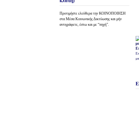
κλοπή)
Προτιμήστε ελεύθερα την ΚΟΙΝΟΠΟΙΗΣΗ
στα Μέσα Κοινωνικής Δικτύωσης και μήν
αντιγράφετε, έστω και με “πηγή”.
Ε
Επ
μα
Ε