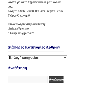
κάνατε για να το δημοσιεύσουμε με τ’ όνομά
σας.
Κινητό: +30 69 700 800 63 και μιλήστε με τον
Γιώργο Οικονομίδη
Επικοινωνήστε στην διεύθυνση:
pieria.tv@pieria.tv
ή katagelies@pieria.tv
Διάφορες Κατηγορίες Άρθρων
Διάφορες
Κατηγορίες
Άρθρων
Αναζήτηση