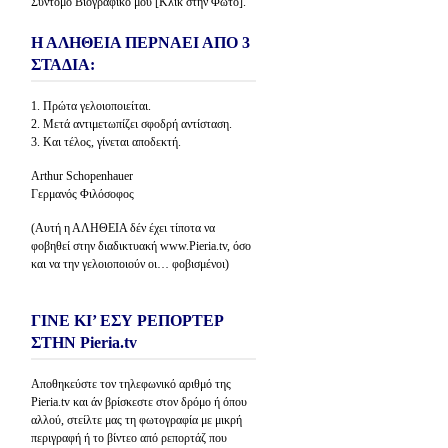
Σύντομο Βιογραφικό μου [Κλίκ στην Φώτο].
Η ΑΛΗΘΕΙΑ ΠΕΡΝΑΕΙ ΑΠΟ 3
ΣΤΑΔΙΑ:
1. Πρώτα γελοιοποιείται.
2. Μετά αντιμετωπίζει σφοδρή αντίσταση.
3. Και τέλος, γίνεται αποδεκτή.
Arthur Schopenhauer
Γερμανός Φιλόσοφος
(Αυτή η ΑΛΗΘΕΙΑ δέν έχει τίποτα να
φοβηθεί στην διαδικτυακή www.Pieria.tv, όσο
και να την γελοιοποιούν οι… φοβισμένοι)
ΓΙΝΕ ΚΙ’ ΕΣΥ ΡΕΠΟΡΤΕΡ
ΣΤΗΝ Pieria.tv
Αποθηκεύστε τον τηλεφωνικό αριθμό της
Pieria.tv και άν βρίσκεστε στον δρόμο ή όπου
αλλού, στείλτε μας τη φωτογραφία με μικρή
περιγραφή ή το βίντεο από ρεπορτάζ που