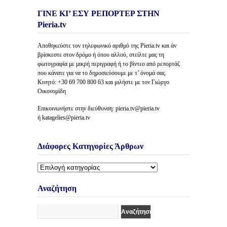
ΓΙΝΕ ΚΙ’ ΕΣΥ ΡΕΠΟΡΤΕΡ ΣΤΗΝ
Pieria.tv
Αποθηκεύστε τον τηλεφωνικό αριθμό της Pieria.tv και άν
βρίσκεστε στον δρόμο ή όπου αλλού, στείλτε μας τη
φωτογραφία με μικρή περιγραφή ή το βίντεο από ρεπορτάζ
που κάνατε για να το δημοσιεύσουμε με τ’ όνομά σας.
Κινητό: +30 69 700 800 63 και μιλήστε με τον Γιώργο
Οικονομίδη
Επικοινωνήστε στην διεύθυνση: pieria.tv@pieria.tv
ή katagelies@pieria.tv
Διάφορες Κατηγορίες Άρθρων
Διάφορες
Κατηγορίες
Άρθρων
Αναζήτηση