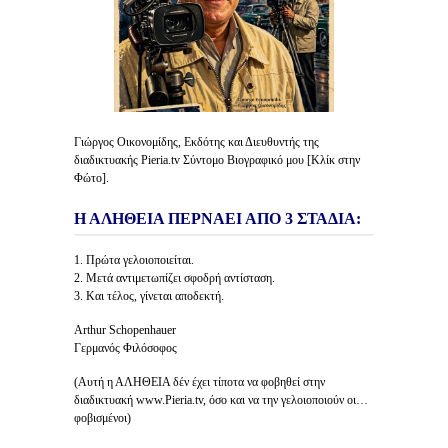
Γιώργος Οικονομίδης, Εκδότης και Διευθυντής της
διαδικτυακής Pieria.tv Σύντομο Βιογραφικό μου [Κλίκ στην
Φώτο].
Η ΑΛΗΘΕΙΑ ΠΕΡΝΑΕΙ ΑΠΟ 3 ΣΤΑΔΙΑ:
1. Πρώτα γελοιοποιείται.
2. Μετά αντιμετωπίζει σφοδρή αντίσταση.
3. Και τέλος, γίνεται αποδεκτή.
Arthur Schopenhauer
Γερμανός Φιλόσοφος
(Αυτή η ΑΛΗΘΕΙΑ δέν έχει τίποτα να φοβηθεί στην
διαδικτυακή www.Pieria.tv, όσο και να την γελοιοποιούν οι…
φοβισμένοι)