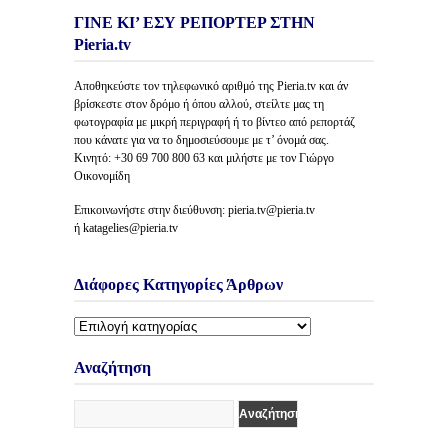
ΓΙΝΕ ΚΙ’ ΕΣΥ ΡΕΠΟΡΤΕΡ ΣΤΗΝ
Pieria.tv
Αποθηκεύστε τον τηλεφωνικό αριθμό της Pieria.tv και άν
βρίσκεστε στον δρόμο ή όπου αλλού, στείλτε μας τη
φωτογραφία με μικρή περιγραφή ή το βίντεο από ρεπορτάζ
που κάνατε για να το δημοσιεύσουμε με τ’ όνομά σας.
Κινητό: +30 69 700 800 63 και μιλήστε με τον Γιώργο
Οικονομίδη
Επικοινωνήστε στην διεύθυνση: pieria.tv@pieria.tv
ή katagelies@pieria.tv
Διάφορες Κατηγορίες Άρθρων
Διάφορες
Κατηγορίες
Άρθρων
Αναζήτηση