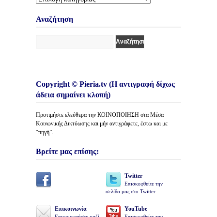
Κατηγορίες
Άρθρων
Αναζήτηση
Copyright © Pieria.tv (Η αντιγραφή δίχως
άδεια σημαίνει κλοπή)
Προτιμήστε ελεύθερα την ΚΟΙΝΟΠΟΙΗΣΗ στα Μέσα
Κοινωνικής Δικτύωσης και μήν αντιγράφετε, έστω και με
“πηγή”.
Βρείτε μας επίσης:
Twitter
Επισκεφθείτε την
σελίδα μας στο Twitter
Επικοινωνία
YouTube
Επικοινωνήστε μαζί
Επισκεφθείτε την