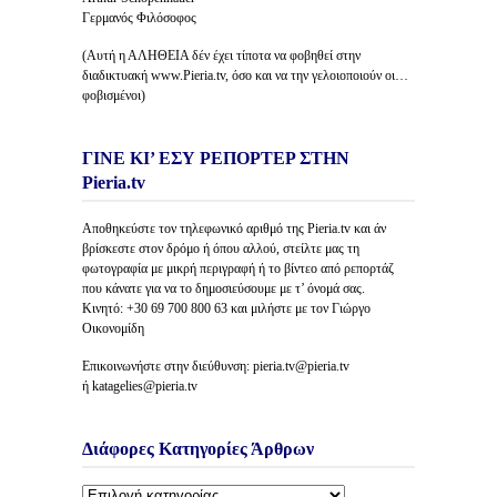
Γερμανός Φιλόσοφος
(Αυτή η ΑΛΗΘΕΙΑ δέν έχει τίποτα να φοβηθεί στην
διαδικτυακή www.Pieria.tv, όσο και να την γελοιοποιούν οι…
φοβισμένοι)
ΓΙΝΕ ΚΙ’ ΕΣΥ ΡΕΠΟΡΤΕΡ ΣΤΗΝ
Pieria.tv
Αποθηκεύστε τον τηλεφωνικό αριθμό της Pieria.tv και άν
βρίσκεστε στον δρόμο ή όπου αλλού, στείλτε μας τη
φωτογραφία με μικρή περιγραφή ή το βίντεο από ρεπορτάζ
που κάνατε για να το δημοσιεύσουμε με τ’ όνομά σας.
Κινητό: +30 69 700 800 63 και μιλήστε με τον Γιώργο
Οικονομίδη
Επικοινωνήστε στην διεύθυνση: pieria.tv@pieria.tv
ή katagelies@pieria.tv
Διάφορες Κατηγορίες Άρθρων
Διάφορες