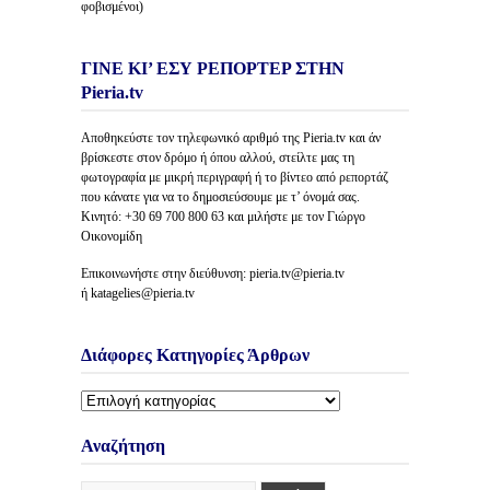
φοβισμένοι)
ΓΙΝΕ ΚΙ’ ΕΣΥ ΡΕΠΟΡΤΕΡ ΣΤΗΝ
Pieria.tv
Αποθηκεύστε τον τηλεφωνικό αριθμό της Pieria.tv και άν
βρίσκεστε στον δρόμο ή όπου αλλού, στείλτε μας τη
φωτογραφία με μικρή περιγραφή ή το βίντεο από ρεπορτάζ
που κάνατε για να το δημοσιεύσουμε με τ’ όνομά σας.
Κινητό: +30 69 700 800 63 και μιλήστε με τον Γιώργο
Οικονομίδη
Επικοινωνήστε στην διεύθυνση: pieria.tv@pieria.tv
ή katagelies@pieria.tv
Διάφορες Κατηγορίες Άρθρων
Διάφορες
Κατηγορίες
Άρθρων
Αναζήτηση