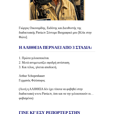
Γιώργος Οικονομίδης, Εκδότης και Διευθυντής της
διαδικτυακής Pieria.tv Σύντομο Βιογραφικό μου [Κλίκ στην
Φώτο].
Η ΑΛΗΘΕΙΑ ΠΕΡΝΑΕΙ ΑΠΟ 3 ΣΤΑΔΙΑ:
1. Πρώτα γελοιοποιείται.
2. Μετά αντιμετωπίζει σφοδρή αντίσταση.
3. Και τέλος, γίνεται αποδεκτή.
Arthur Schopenhauer
Γερμανός Φιλόσοφος
(Αυτή η ΑΛΗΘΕΙΑ δέν έχει τίποτα να φοβηθεί στην
διαδικτυακή www.Pieria.tv, όσο και να την γελοιοποιούν οι…
φοβισμένοι)
ΓΙΝΕ ΚΙ’ ΕΣΥ ΡΕΠΟΡΤΕΡ ΣΤΗΝ