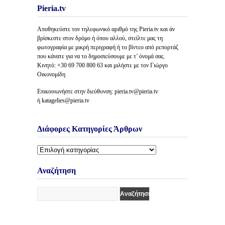
Pieria.tv
Αποθηκεύστε τον τηλεφωνικό αριθμό της Pieria.tv και άν
βρίσκεστε στον δρόμο ή όπου αλλού, στείλτε μας τη
φωτογραφία με μικρή περιγραφή ή το βίντεο από ρεπορτάζ
που κάνατε για να το δημοσιεύσουμε με τ’ όνομά σας.
Κινητό: +30 69 700 800 63 και μιλήστε με τον Γιώργο
Οικονομίδη
Επικοινωνήστε στην διεύθυνση: pieria.tv@pieria.tv
ή katagelies@pieria.tv
Διάφορες Κατηγορίες Άρθρων
Διάφορες
Κατηγορίες
Άρθρων
Αναζήτηση