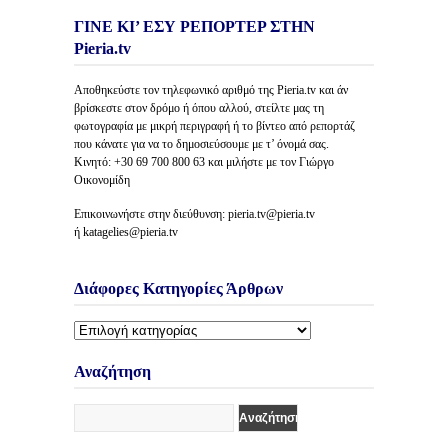
ΓΙΝΕ ΚΙ’ ΕΣΥ ΡΕΠΟΡΤΕΡ ΣΤΗΝ
Pieria.tv
Αποθηκεύστε τον τηλεφωνικό αριθμό της Pieria.tv και άν
βρίσκεστε στον δρόμο ή όπου αλλού, στείλτε μας τη
φωτογραφία με μικρή περιγραφή ή το βίντεο από ρεπορτάζ
που κάνατε για να το δημοσιεύσουμε με τ’ όνομά σας.
Κινητό: +30 69 700 800 63 και μιλήστε με τον Γιώργο
Οικονομίδη
Επικοινωνήστε στην διεύθυνση: pieria.tv@pieria.tv
ή katagelies@pieria.tv
Διάφορες Κατηγορίες Άρθρων
Διάφορες
Κατηγορίες
Άρθρων
Αναζήτηση