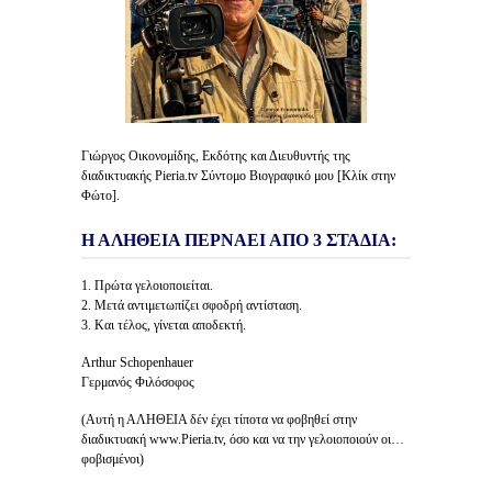
Γιώργος Οικονομίδης, Εκδότης και Διευθυντής της
διαδικτυακής Pieria.tv Σύντομο Βιογραφικό μου [Κλίκ στην
Φώτο].
Η ΑΛΗΘΕΙΑ ΠΕΡΝΑΕΙ ΑΠΟ 3 ΣΤΑΔΙΑ:
1. Πρώτα γελοιοποιείται.
2. Μετά αντιμετωπίζει σφοδρή αντίσταση.
3. Και τέλος, γίνεται αποδεκτή.
Arthur Schopenhauer
Γερμανός Φιλόσοφος
(Αυτή η ΑΛΗΘΕΙΑ δέν έχει τίποτα να φοβηθεί στην
διαδικτυακή www.Pieria.tv, όσο και να την γελοιοποιούν οι…
φοβισμένοι)