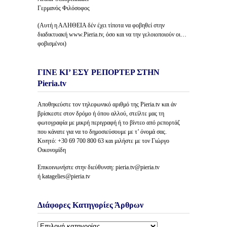
Γερμανός Φιλόσοφος
(Αυτή η ΑΛΗΘΕΙΑ δέν έχει τίποτα να φοβηθεί στην
διαδικτυακή www.Pieria.tv, όσο και να την γελοιοποιούν οι…
φοβισμένοι)
ΓΙΝΕ ΚΙ’ ΕΣΥ ΡΕΠΟΡΤΕΡ ΣΤΗΝ
Pieria.tv
Αποθηκεύστε τον τηλεφωνικό αριθμό της Pieria.tv και άν
βρίσκεστε στον δρόμο ή όπου αλλού, στείλτε μας τη
φωτογραφία με μικρή περιγραφή ή το βίντεο από ρεπορτάζ
που κάνατε για να το δημοσιεύσουμε με τ’ όνομά σας.
Κινητό: +30 69 700 800 63 και μιλήστε με τον Γιώργο
Οικονομίδη
Επικοινωνήστε στην διεύθυνση: pieria.tv@pieria.tv
ή katagelies@pieria.tv
Διάφορες Κατηγορίες Άρθρων
Διάφορες