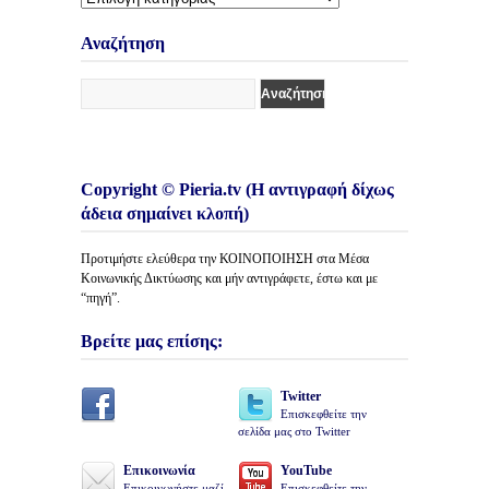
Κατηγορίες
Άρθρων
Αναζήτηση
Copyright © Pieria.tv (Η αντιγραφή δίχως
άδεια σημαίνει κλοπή)
Προτιμήστε ελεύθερα την ΚΟΙΝΟΠΟΙΗΣΗ στα Μέσα
Κοινωνικής Δικτύωσης και μήν αντιγράφετε, έστω και με
“πηγή”.
Βρείτε μας επίσης:
Twitter
Επισκεφθείτε την
σελίδα μας στο Twitter
Επικοινωνία
YouTube
Επικοινωνήστε μαζί
Επισκεφθείτε την