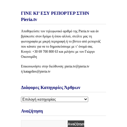
ΓΙΝΕ ΚΙ’ ΕΣΥ ΡΕΠΟΡΤΕΡ ΣΤΗΝ
Pieria.tv
Αποθηκεύστε τον τηλεφωνικό αριθμό της Pieria.tv και άν
βρίσκεστε στον δρόμο ή όπου αλλού, στείλτε μας τη
φωτογραφία με μικρή περιγραφή ή το βίντεο από ρεπορτάζ
που κάνατε για να το δημοσιεύσουμε με τ’ όνομά σας.
Κινητό: +30 69 700 800 63 και μιλήστε με τον Γιώργο
Οικονομίδη
Επικοινωνήστε στην διεύθυνση: pieria.tv@pieria.tv
ή katagelies@pieria.tv
Διάφορες Κατηγορίες Άρθρων
Διάφορες
Κατηγορίες
Άρθρων
Αναζήτηση