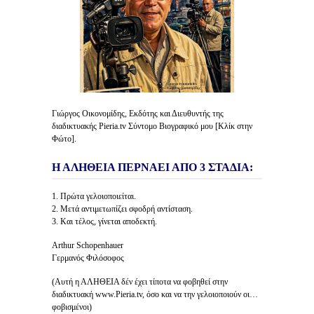
Γιώργος Οικονομίδης, Εκδότης και Διευθυντής της
διαδικτυακής Pieria.tv Σύντομο Βιογραφικό μου [Κλίκ στην
Φώτο].
Η ΑΛΗΘΕΙΑ ΠΕΡΝΑΕΙ ΑΠΟ 3 ΣΤΑΔΙΑ:
1. Πρώτα γελοιοποιείται.
2. Μετά αντιμετωπίζει σφοδρή αντίσταση.
3. Και τέλος, γίνεται αποδεκτή.
Arthur Schopenhauer
Γερμανός Φιλόσοφος
(Αυτή η ΑΛΗΘΕΙΑ δέν έχει τίποτα να φοβηθεί στην
διαδικτυακή www.Pieria.tv, όσο και να την γελοιοποιούν οι…
φοβισμένοι)