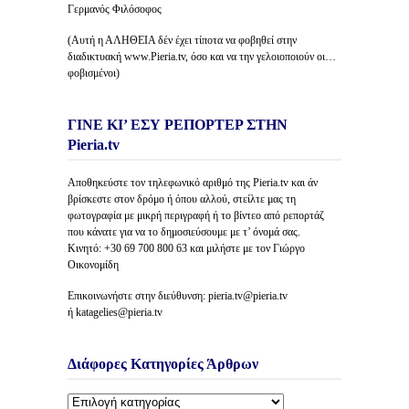
Γερμανός Φιλόσοφος
(Αυτή η ΑΛΗΘΕΙΑ δέν έχει τίποτα να φοβηθεί στην
διαδικτυακή www.Pieria.tv, όσο και να την γελοιοποιούν οι…
φοβισμένοι)
ΓΙΝΕ ΚΙ’ ΕΣΥ ΡΕΠΟΡΤΕΡ ΣΤΗΝ
Pieria.tv
Αποθηκεύστε τον τηλεφωνικό αριθμό της Pieria.tv και άν
βρίσκεστε στον δρόμο ή όπου αλλού, στείλτε μας τη
φωτογραφία με μικρή περιγραφή ή το βίντεο από ρεπορτάζ
που κάνατε για να το δημοσιεύσουμε με τ’ όνομά σας.
Κινητό: +30 69 700 800 63 και μιλήστε με τον Γιώργο
Οικονομίδη
Επικοινωνήστε στην διεύθυνση: pieria.tv@pieria.tv
ή katagelies@pieria.tv
Διάφορες Κατηγορίες Άρθρων
Διάφορες