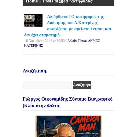
Home
»
Posts tagged 'κατήφορος'
Αδιόρθωτοι! Ο κατήφορος της
Διοίκησης του Δ.Κατερίνης
συνεχίζεται με αμείωτη ένταση και
δεν έχει σταματημό.
16 Νοεμβρίου 2022 at 20:53 /
Δελτία Τύπου
,
ΔΗΜΟΣ
ΚΑΤΕΡΙΝΗΣ
Αναζήτηση.
Γιώργος Οικονομίδης Σύντομο Βιογραφικό
[Κλίκ στην Φώτο]