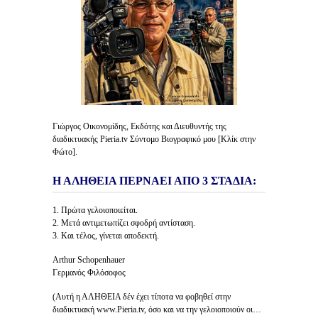
Γιώργος Οικονομίδης, Εκδότης και Διευθυντής της
διαδικτυακής Pieria.tv Σύντομο Βιογραφικό μου [Κλίκ στην
Φώτο].
Η ΑΛΗΘΕΙΑ ΠΕΡΝΑΕΙ ΑΠΟ 3 ΣΤΑΔΙΑ:
1. Πρώτα γελοιοποιείται.
2. Μετά αντιμετωπίζει σφοδρή αντίσταση.
3. Και τέλος, γίνεται αποδεκτή.
Arthur Schopenhauer
Γερμανός Φιλόσοφος
(Αυτή η ΑΛΗΘΕΙΑ δέν έχει τίποτα να φοβηθεί στην
διαδικτυακή www.Pieria.tv, όσο και να την γελοιοποιούν οι…