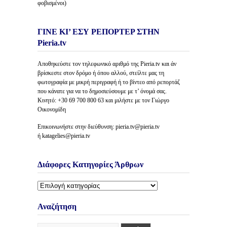
φοβισμένοι)
ΓΙΝΕ ΚΙ’ ΕΣΥ ΡΕΠΟΡΤΕΡ ΣΤΗΝ
Pieria.tv
Αποθηκεύστε τον τηλεφωνικό αριθμό της Pieria.tv και άν
βρίσκεστε στον δρόμο ή όπου αλλού, στείλτε μας τη
φωτογραφία με μικρή περιγραφή ή το βίντεο από ρεπορτάζ
που κάνατε για να το δημοσιεύσουμε με τ’ όνομά σας.
Κινητό: +30 69 700 800 63 και μιλήστε με τον Γιώργο
Οικονομίδη
Επικοινωνήστε στην διεύθυνση: pieria.tv@pieria.tv
ή katagelies@pieria.tv
Διάφορες Κατηγορίες Άρθρων
Διάφορες
Κατηγορίες
Άρθρων
Αναζήτηση