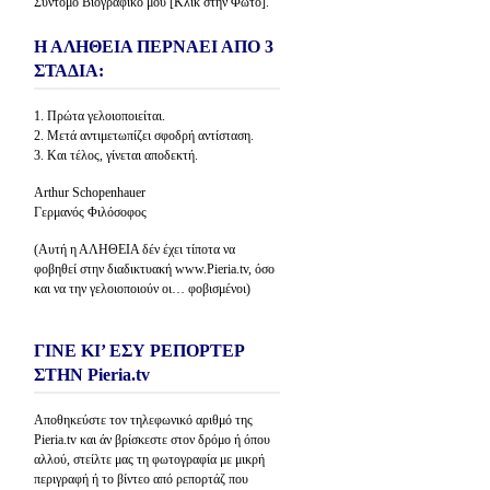
Σύντομο Βιογραφικό μου [Κλίκ στην Φώτο].
Η ΑΛΗΘΕΙΑ ΠΕΡΝΑΕΙ ΑΠΟ 3
ΣΤΑΔΙΑ:
1. Πρώτα γελοιοποιείται.
2. Μετά αντιμετωπίζει σφοδρή αντίσταση.
3. Και τέλος, γίνεται αποδεκτή.
Arthur Schopenhauer
Γερμανός Φιλόσοφος
(Αυτή η ΑΛΗΘΕΙΑ δέν έχει τίποτα να
φοβηθεί στην διαδικτυακή www.Pieria.tv, όσο
και να την γελοιοποιούν οι… φοβισμένοι)
ΓΙΝΕ ΚΙ’ ΕΣΥ ΡΕΠΟΡΤΕΡ
ΣΤΗΝ Pieria.tv
Αποθηκεύστε τον τηλεφωνικό αριθμό της
Pieria.tv και άν βρίσκεστε στον δρόμο ή όπου
αλλού, στείλτε μας τη φωτογραφία με μικρή
περιγραφή ή το βίντεο από ρεπορτάζ που