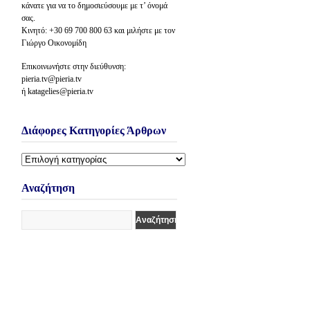
κάνατε για να το δημοσιεύσουμε με τ’ όνομά
σας.
Κινητό: +30 69 700 800 63 και μιλήστε με τον
Γιώργο Οικονομίδη
Επικοινωνήστε στην διεύθυνση:
pieria.tv@pieria.tv
ή katagelies@pieria.tv
Διάφορες Κατηγορίες Άρθρων
Διάφορες
Κατηγορίες
Άρθρων
Αναζήτηση