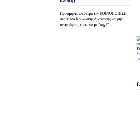
κλοπή)
Προτιμήστε ελεύθερα την ΚΟΙΝΟΠΟΙΗΣΗ
στα Μέσα Κοινωνικής Δικτύωσης και μήν
αντιγράφετε, έστω και με “πηγή”.
Ε
Επ
μα
Ε