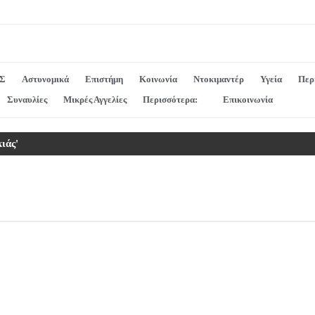
Σ
Αστυνομικά
Επιστήμη
Κοινωνία
Ντοκιμαντέρ
Υγεία
Περ
Συναυλίες
Μικρές Αγγελίες
Περισσότερα:
Επικοινωνία
ιάς'