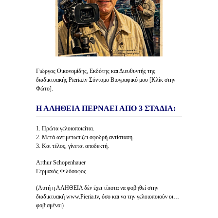
Γιώργος Οικονομίδης, Εκδότης και Διευθυντής της
διαδικτυακής Pieria.tv Σύντομο Βιογραφικό μου [Κλίκ στην
Φώτο].
Η ΑΛΗΘΕΙΑ ΠΕΡΝΑΕΙ ΑΠΟ 3 ΣΤΑΔΙΑ:
1. Πρώτα γελοιοποιείται.
2. Μετά αντιμετωπίζει σφοδρή αντίσταση.
3. Και τέλος, γίνεται αποδεκτή.
Arthur Schopenhauer
Γερμανός Φιλόσοφος
(Αυτή η ΑΛΗΘΕΙΑ δέν έχει τίποτα να φοβηθεί στην
διαδικτυακή www.Pieria.tv, όσο και να την γελοιοποιούν οι…
φοβισμένοι)