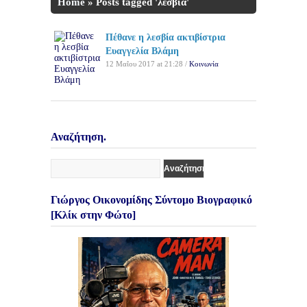
Home
»
Posts tagged 'λεσβία'
Πέθανε η λεσβία ακτιβίστρια
Ευαγγελία Βλάμη
12 Μαΐου 2017 at 21:28 /
Κοινωνία
Αναζήτηση.
Γιώργος Οικονομίδης Σύντομο Βιογραφικό
[Κλίκ στην Φώτο]