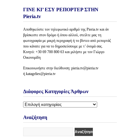
ΓΙΝΕ ΚΙ’ ΕΣΥ ΡΕΠΟΡΤΕΡ ΣΤΗΝ
Pieria.tv
Αποθηκεύστε τον τηλεφωνικό αριθμό της Pieria.tv και άν
βρίσκεστε στον δρόμο ή όπου αλλού, στείλτε μας τη
φωτογραφία με μικρή περιγραφή ή το βίντεο από ρεπορτάζ
που κάνατε για να το δημοσιεύσουμε με τ’ όνομά σας.
Κινητό: +30 69 700 800 63 και μιλήστε με τον Γιώργο
Οικονομίδη
Επικοινωνήστε στην διεύθυνση: pieria.tv@pieria.tv
ή katagelies@pieria.tv
Διάφορες Κατηγορίες Άρθρων
Διάφορες
Κατηγορίες
Άρθρων
Αναζήτηση