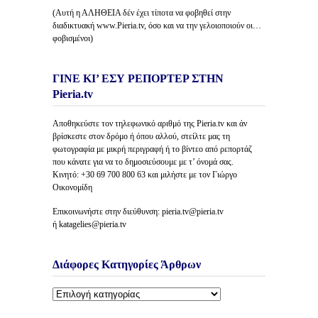
(Αυτή η ΑΛΗΘΕΙΑ δέν έχει τίποτα να φοβηθεί στην
διαδικτυακή www.Pieria.tv, όσο και να την γελοιοποιούν οι…
φοβισμένοι)
ΓΙΝΕ ΚΙ’ ΕΣΥ ΡΕΠΟΡΤΕΡ ΣΤΗΝ
Pieria.tv
Αποθηκεύστε τον τηλεφωνικό αριθμό της Pieria.tv και άν
βρίσκεστε στον δρόμο ή όπου αλλού, στείλτε μας τη
φωτογραφία με μικρή περιγραφή ή το βίντεο από ρεπορτάζ
που κάνατε για να το δημοσιεύσουμε με τ’ όνομά σας.
Κινητό: +30 69 700 800 63 και μιλήστε με τον Γιώργο
Οικονομίδη
Επικοινωνήστε στην διεύθυνση: pieria.tv@pieria.tv
ή katagelies@pieria.tv
Διάφορες Κατηγορίες Άρθρων
Διάφορες
Κατηγορίες