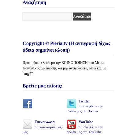
Άρθρων
Αναζήτηση
Copyright © Pieria.tv (Η αντιγραφή δίχως
άδεια σημαίνει κλοπή)
Προτιμήστε ελεύθερα την ΚΟΙΝΟΠΟΙΗΣΗ στα Μέσα
Κοινωνικής Δικτύωσης και μήν αντιγράφετε, έστω και με
“πηγή”.
Βρείτε μας επίσης:
Twitter
Επισκεφθείτε την
σελίδα μας στο Twitter
Επικοινωνία
YouTube
Επικοινωνήστε μαζί
Επισκεφθείτε την
μας
σελίδα μας στο YouTube