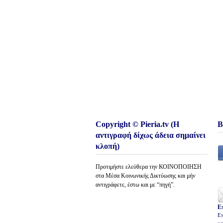
Copyright © Pieria.tv (Η
Β
αντιγραφή δίχως άδεια σημαίνει
κλοπή)
Προτιμήστε ελεύθερα την ΚΟΙΝΟΠΟΙΗΣΗ
στα Μέσα Κοινωνικής Δικτύωσης και μήν
αντιγράφετε, έστω και με “πηγή”.
Ε
Επ