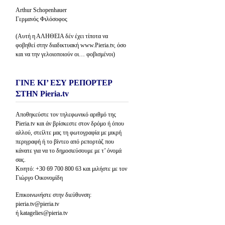
Arthur Schopenhauer
Γερμανός Φιλόσοφος
(Αυτή η ΑΛΗΘΕΙΑ δέν έχει τίποτα να
φοβηθεί στην διαδικτυακή www.Pieria.tv, όσο
και να την γελοιοποιούν οι… φοβισμένοι)
ΓΙΝΕ ΚΙ’ ΕΣΥ ΡΕΠΟΡΤΕΡ
ΣΤΗΝ Pieria.tv
Αποθηκεύστε τον τηλεφωνικό αριθμό της
Pieria.tv και άν βρίσκεστε στον δρόμο ή όπου
αλλού, στείλτε μας τη φωτογραφία με μικρή
περιγραφή ή το βίντεο από ρεπορτάζ που
κάνατε για να το δημοσιεύσουμε με τ’ όνομά
σας.
Κινητό: +30 69 700 800 63 και μιλήστε με τον
Γιώργο Οικονομίδη
Επικοινωνήστε στην διεύθυνση:
pieria.tv@pieria.tv
ή katagelies@pieria.tv