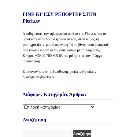
ΓΙΝΕ ΚΙ’ ΕΣΥ ΡΕΠΟΡΤΕΡ ΣΤΗΝ
Pieria.tv
Αποθηκεύστε τον τηλεφωνικό αριθμό της Pieria.tv και άν
βρίσκεστε στον δρόμο ή όπου αλλού, στείλτε μας τη
φωτογραφία με μικρή περιγραφή ή το βίντεο από ρεπορτάζ
που κάνατε για να το δημοσιεύσουμε με τ’ όνομά σας.
Κινητό: +30 69 700 800 63 και μιλήστε με τον Γιώργο
Οικονομίδη
Επικοινωνήστε στην διεύθυνση: pieria.tv@pieria.tv
ή katagelies@pieria.tv
Διάφορες Κατηγορίες Άρθρων
Διάφορες
Κατηγορίες
Άρθρων
Αναζήτηση