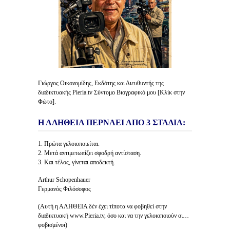
Γιώργος Οικονομίδης, Εκδότης και Διευθυντής της
διαδικτυακής Pieria.tv Σύντομο Βιογραφικό μου [Κλίκ στην
Φώτο].
Η ΑΛΗΘΕΙΑ ΠΕΡΝΑΕΙ ΑΠΟ 3 ΣΤΑΔΙΑ:
1. Πρώτα γελοιοποιείται.
2. Μετά αντιμετωπίζει σφοδρή αντίσταση.
3. Και τέλος, γίνεται αποδεκτή.
Arthur Schopenhauer
Γερμανός Φιλόσοφος
(Αυτή η ΑΛΗΘΕΙΑ δέν έχει τίποτα να φοβηθεί στην
διαδικτυακή www.Pieria.tv, όσο και να την γελοιοποιούν οι…
φοβισμένοι)