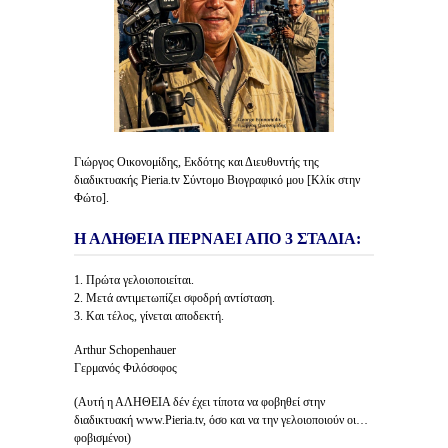
Γιώργος Οικονομίδης, Εκδότης και Διευθυντής της
διαδικτυακής Pieria.tv Σύντομο Βιογραφικό μου [Κλίκ στην
Φώτο].
Η ΑΛΗΘΕΙΑ ΠΕΡΝΑΕΙ ΑΠΟ 3 ΣΤΑΔΙΑ:
1. Πρώτα γελοιοποιείται.
2. Μετά αντιμετωπίζει σφοδρή αντίσταση.
3. Και τέλος, γίνεται αποδεκτή.
Arthur Schopenhauer
Γερμανός Φιλόσοφος
(Αυτή η ΑΛΗΘΕΙΑ δέν έχει τίποτα να φοβηθεί στην
διαδικτυακή www.Pieria.tv, όσο και να την γελοιοποιούν οι…
φοβισμένοι)