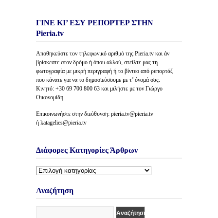
ΓΙΝΕ ΚΙ’ ΕΣΥ ΡΕΠΟΡΤΕΡ ΣΤΗΝ
Pieria.tv
Αποθηκεύστε τον τηλεφωνικό αριθμό της Pieria.tv και άν
βρίσκεστε στον δρόμο ή όπου αλλού, στείλτε μας τη
φωτογραφία με μικρή περιγραφή ή το βίντεο από ρεπορτάζ
που κάνατε για να το δημοσιεύσουμε με τ’ όνομά σας.
Κινητό: +30 69 700 800 63 και μιλήστε με τον Γιώργο
Οικονομίδη
Επικοινωνήστε στην διεύθυνση: pieria.tv@pieria.tv
ή katagelies@pieria.tv
Διάφορες Κατηγορίες Άρθρων
Διάφορες
Κατηγορίες
Άρθρων
Αναζήτηση