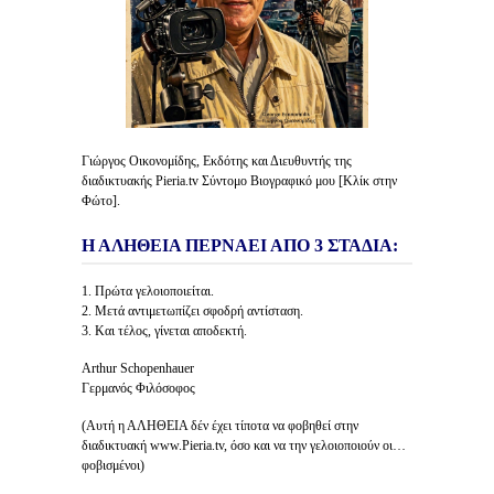
Γιώργος Οικονομίδης, Εκδότης και Διευθυντής της
διαδικτυακής Pieria.tv Σύντομο Βιογραφικό μου [Κλίκ στην
Φώτο].
Η ΑΛΗΘΕΙΑ ΠΕΡΝΑΕΙ ΑΠΟ 3 ΣΤΑΔΙΑ:
1. Πρώτα γελοιοποιείται.
2. Μετά αντιμετωπίζει σφοδρή αντίσταση.
3. Και τέλος, γίνεται αποδεκτή.
Arthur Schopenhauer
Γερμανός Φιλόσοφος
(Αυτή η ΑΛΗΘΕΙΑ δέν έχει τίποτα να φοβηθεί στην
διαδικτυακή www.Pieria.tv, όσο και να την γελοιοποιούν οι…
φοβισμένοι)