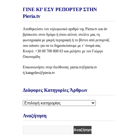
ΓΙΝΕ ΚΙ’ ΕΣΥ ΡΕΠΟΡΤΕΡ ΣΤΗΝ
Pieria.tv
Αποθηκεύστε τον τηλεφωνικό αριθμό της Pieria.tv και άν
βρίσκεστε στον δρόμο ή όπου αλλού, στείλτε μας τη
φωτογραφία με μικρή περιγραφή ή το βίντεο από ρεπορτάζ
που κάνατε για να το δημοσιεύσουμε με τ’ όνομά σας.
Κινητό: +30 69 700 800 63 και μιλήστε με τον Γιώργο
Οικονομίδη
Επικοινωνήστε στην διεύθυνση: pieria.tv@pieria.tv
ή katagelies@pieria.tv
Διάφορες Κατηγορίες Άρθρων
Διάφορες
Κατηγορίες
Άρθρων
Αναζήτηση