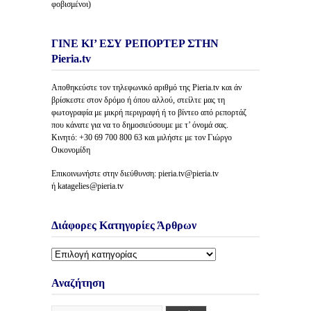
φοβισμένοι)
ΓΙΝΕ ΚΙ’ ΕΣΥ ΡΕΠΟΡΤΕΡ ΣΤΗΝ
Pieria.tv
Αποθηκεύστε τον τηλεφωνικό αριθμό της Pieria.tv και άν
βρίσκεστε στον δρόμο ή όπου αλλού, στείλτε μας τη
φωτογραφία με μικρή περιγραφή ή το βίντεο από ρεπορτάζ
που κάνατε για να το δημοσιεύσουμε με τ’ όνομά σας.
Κινητό: +30 69 700 800 63 και μιλήστε με τον Γιώργο
Οικονομίδη
Επικοινωνήστε στην διεύθυνση: pieria.tv@pieria.tv
ή katagelies@pieria.tv
Διάφορες Κατηγορίες Άρθρων
Διάφορες
Κατηγορίες
Άρθρων
Αναζήτηση