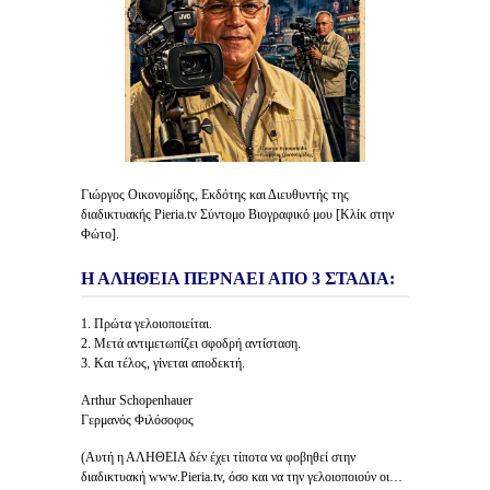
Γιώργος Οικονομίδης, Εκδότης και Διευθυντής της
διαδικτυακής Pieria.tv Σύντομο Βιογραφικό μου [Κλίκ στην
Φώτο].
Η ΑΛΗΘΕΙΑ ΠΕΡΝΑΕΙ ΑΠΟ 3 ΣΤΑΔΙΑ:
1. Πρώτα γελοιοποιείται.
2. Μετά αντιμετωπίζει σφοδρή αντίσταση.
3. Και τέλος, γίνεται αποδεκτή.
Arthur Schopenhauer
Γερμανός Φιλόσοφος
(Αυτή η ΑΛΗΘΕΙΑ δέν έχει τίποτα να φοβηθεί στην
διαδικτυακή www.Pieria.tv, όσο και να την γελοιοποιούν οι…