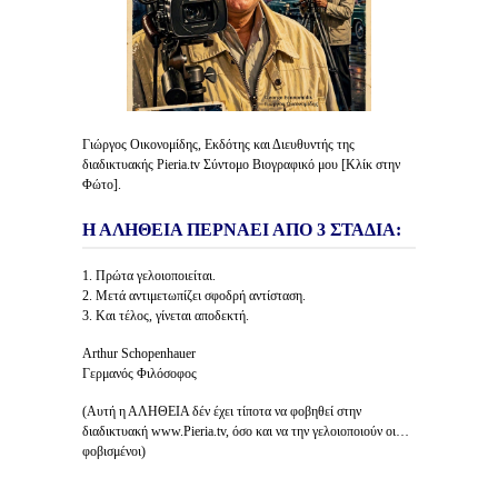
Γιώργος Οικονομίδης, Εκδότης και Διευθυντής της
διαδικτυακής Pieria.tv Σύντομο Βιογραφικό μου [Κλίκ στην
Φώτο].
Η ΑΛΗΘΕΙΑ ΠΕΡΝΑΕΙ ΑΠΟ 3 ΣΤΑΔΙΑ:
1. Πρώτα γελοιοποιείται.
2. Μετά αντιμετωπίζει σφοδρή αντίσταση.
3. Και τέλος, γίνεται αποδεκτή.
Arthur Schopenhauer
Γερμανός Φιλόσοφος
(Αυτή η ΑΛΗΘΕΙΑ δέν έχει τίποτα να φοβηθεί στην
διαδικτυακή www.Pieria.tv, όσο και να την γελοιοποιούν οι…
φοβισμένοι)