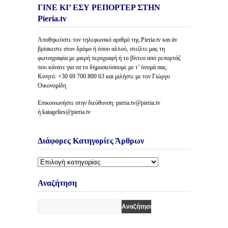
ΓΙΝΕ ΚΙ’ ΕΣΥ ΡΕΠΟΡΤΕΡ ΣΤΗΝ
Pieria.tv
Αποθηκεύστε τον τηλεφωνικό αριθμό της Pieria.tv και άν
βρίσκεστε στον δρόμο ή όπου αλλού, στείλτε μας τη
φωτογραφία με μικρή περιγραφή ή το βίντεο από ρεπορτάζ
που κάνατε για να το δημοσιεύσουμε με τ’ όνομά σας.
Κινητό: +30 69 700 800 63 και μιλήστε με τον Γιώργο
Οικονομίδη
Επικοινωνήστε στην διεύθυνση: pieria.tv@pieria.tv
ή katagelies@pieria.tv
Διάφορες Κατηγορίες Άρθρων
Διάφορες
Κατηγορίες
Άρθρων
Αναζήτηση