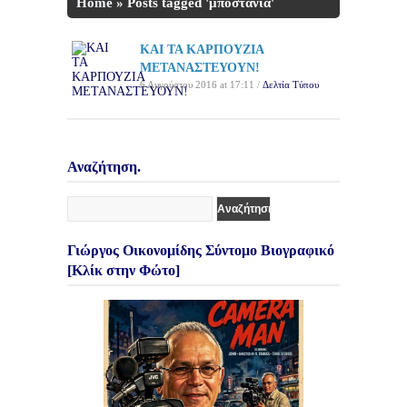
Home
»
Posts tagged 'μποστάνια'
ΚΑΙ ΤΑ ΚΑΡΠΟΥΖΙΑ
ΜΕΤΑΝΑΣΤΕΥΟΥΝ!
6 Αυγούστου 2016 at 17:11 /
Δελτία Τύπου
Αναζήτηση.
Γιώργος Οικονομίδης Σύντομο Βιογραφικό
[Κλίκ στην Φώτο]