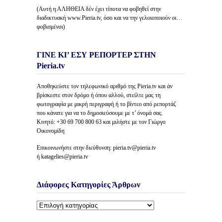
(Αυτή η ΑΛΗΘΕΙΑ δέν έχει τίποτα να φοβηθεί στην
διαδικτυακή www.Pieria.tv, όσο και να την γελοιοποιούν οι…
φοβισμένοι)
ΓΙΝΕ ΚΙ’ ΕΣΥ ΡΕΠΟΡΤΕΡ ΣΤΗΝ
Pieria.tv
Αποθηκεύστε τον τηλεφωνικό αριθμό της Pieria.tv και άν
βρίσκεστε στον δρόμο ή όπου αλλού, στείλτε μας τη
φωτογραφία με μικρή περιγραφή ή το βίντεο από ρεπορτάζ
που κάνατε για να το δημοσιεύσουμε με τ’ όνομά σας.
Κινητό: +30 69 700 800 63 και μιλήστε με τον Γιώργο
Οικονομίδη
Επικοινωνήστε στην διεύθυνση: pieria.tv@pieria.tv
ή katagelies@pieria.tv
Διάφορες Κατηγορίες Άρθρων
Διάφορες
Κατηγορίες