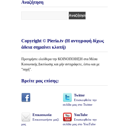
Άρθρων
Αναζήτηση
Copyright © Pieria.tv (Η αντιγραφή δίχως
άδεια σημαίνει κλοπή)
Προτιμήστε ελεύθερα την ΚΟΙΝΟΠΟΙΗΣΗ στα Μέσα
Κοινωνικής Δικτύωσης και μήν αντιγράφετε, έστω και με
“πηγή”.
Βρείτε μας επίσης:
Twitter
Επισκεφθείτε την
σελίδα μας στο Twitter
Επικοινωνία
YouTube
Επικοινωνήστε μαζί
Επισκεφθείτε την
μας
σελίδα μας στο YouTube