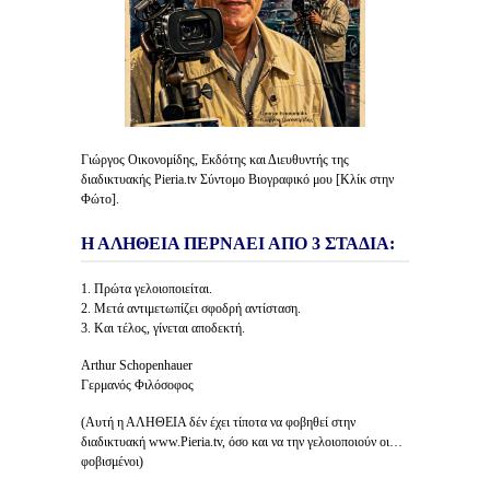
Γιώργος Οικονομίδης, Εκδότης και Διευθυντής της
διαδικτυακής Pieria.tv Σύντομο Βιογραφικό μου [Κλίκ στην
Φώτο].
Η ΑΛΗΘΕΙΑ ΠΕΡΝΑΕΙ ΑΠΟ 3 ΣΤΑΔΙΑ:
1. Πρώτα γελοιοποιείται.
2. Μετά αντιμετωπίζει σφοδρή αντίσταση.
3. Και τέλος, γίνεται αποδεκτή.
Arthur Schopenhauer
Γερμανός Φιλόσοφος
(Αυτή η ΑΛΗΘΕΙΑ δέν έχει τίποτα να φοβηθεί στην
διαδικτυακή www.Pieria.tv, όσο και να την γελοιοποιούν οι…
φοβισμένοι)