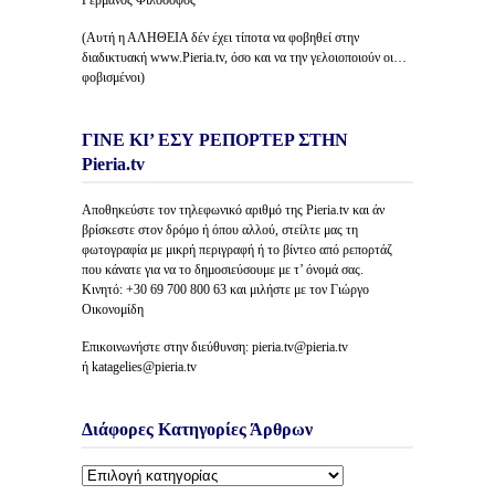
Γερμανός Φιλόσοφος
(Αυτή η ΑΛΗΘΕΙΑ δέν έχει τίποτα να φοβηθεί στην
διαδικτυακή www.Pieria.tv, όσο και να την γελοιοποιούν οι…
φοβισμένοι)
ΓΙΝΕ ΚΙ’ ΕΣΥ ΡΕΠΟΡΤΕΡ ΣΤΗΝ
Pieria.tv
Αποθηκεύστε τον τηλεφωνικό αριθμό της Pieria.tv και άν
βρίσκεστε στον δρόμο ή όπου αλλού, στείλτε μας τη
φωτογραφία με μικρή περιγραφή ή το βίντεο από ρεπορτάζ
που κάνατε για να το δημοσιεύσουμε με τ’ όνομά σας.
Κινητό: +30 69 700 800 63 και μιλήστε με τον Γιώργο
Οικονομίδη
Επικοινωνήστε στην διεύθυνση: pieria.tv@pieria.tv
ή katagelies@pieria.tv
Διάφορες Κατηγορίες Άρθρων
Διάφορες
Κατηγορίες