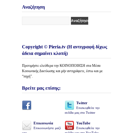
Άρθρων
Αναζήτηση
Copyright © Pieria.tv (Η αντιγραφή δίχως
άδεια σημαίνει κλοπή)
Προτιμήστε ελεύθερα την ΚΟΙΝΟΠΟΙΗΣΗ στα Μέσα
Κοινωνικής Δικτύωσης και μήν αντιγράφετε, έστω και με
“πηγή”.
Βρείτε μας επίσης:
Twitter
Επισκεφθείτε την
σελίδα μας στο Twitter
Επικοινωνία
YouTube
Επικοινωνήστε μαζί
Επισκεφθείτε την
μας
σελίδα μας στο YouTube