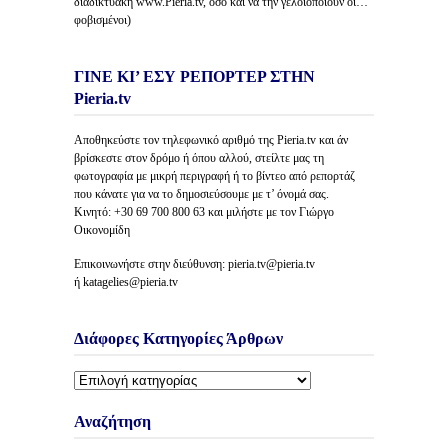
διαδικτυακή www.Pieria.tv, όσο και να την γελοιοποιούν οι…
φοβισμένοι)
ΓΙΝΕ ΚΙ’ ΕΣΥ ΡΕΠΟΡΤΕΡ ΣΤΗΝ
Pieria.tv
Αποθηκεύστε τον τηλεφωνικό αριθμό της Pieria.tv και άν
βρίσκεστε στον δρόμο ή όπου αλλού, στείλτε μας τη
φωτογραφία με μικρή περιγραφή ή το βίντεο από ρεπορτάζ
που κάνατε για να το δημοσιεύσουμε με τ’ όνομά σας.
Κινητό: +30 69 700 800 63 και μιλήστε με τον Γιώργο
Οικονομίδη
Επικοινωνήστε στην διεύθυνση: pieria.tv@pieria.tv
ή katagelies@pieria.tv
Διάφορες Κατηγορίες Άρθρων
Διάφορες
Κατηγορίες
Άρθρων
Αναζήτηση