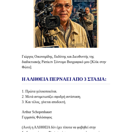
Γιώργος Οικονομίδης, Εκδότης και Διευθυντής της
διαδικτυακής Pieria.tv Σύντομο Βιογραφικό μου [Κλίκ στην
Φώτο].
Η ΑΛΗΘΕΙΑ ΠΕΡΝΑΕΙ ΑΠΟ 3 ΣΤΑΔΙΑ:
1. Πρώτα γελοιοποιείται.
2. Μετά αντιμετωπίζει σφοδρή αντίσταση.
3. Και τέλος, γίνεται αποδεκτή.
Arthur Schopenhauer
Γερμανός Φιλόσοφος
(Αυτή η ΑΛΗΘΕΙΑ δέν έχει τίποτα να φοβηθεί στην