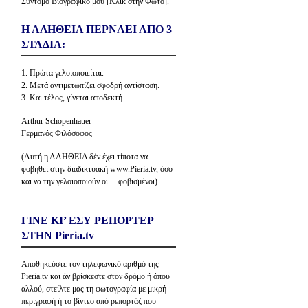
Σύντομο Βιογραφικό μου [Κλίκ στην Φώτο].
Η ΑΛΗΘΕΙΑ ΠΕΡΝΑΕΙ ΑΠΟ 3
ΣΤΑΔΙΑ:
1. Πρώτα γελοιοποιείται.
2. Μετά αντιμετωπίζει σφοδρή αντίσταση.
3. Και τέλος, γίνεται αποδεκτή.
Arthur Schopenhauer
Γερμανός Φιλόσοφος
(Αυτή η ΑΛΗΘΕΙΑ δέν έχει τίποτα να
φοβηθεί στην διαδικτυακή www.Pieria.tv, όσο
και να την γελοιοποιούν οι… φοβισμένοι)
ΓΙΝΕ ΚΙ’ ΕΣΥ ΡΕΠΟΡΤΕΡ
ΣΤΗΝ Pieria.tv
Αποθηκεύστε τον τηλεφωνικό αριθμό της
Pieria.tv και άν βρίσκεστε στον δρόμο ή όπου
αλλού, στείλτε μας τη φωτογραφία με μικρή
περιγραφή ή το βίντεο από ρεπορτάζ που