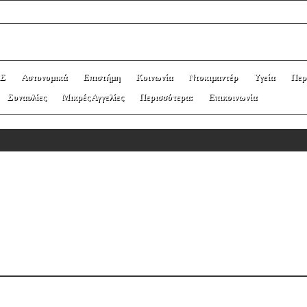
Σ
Αστυνομικά
Επιστήμη
Κοινωνία
Ντοκιμαντέρ
Υγεία
Περ
Συναυλίες
Μικρές Αγγελίες
Περισσότερα:
Επικοινωνία