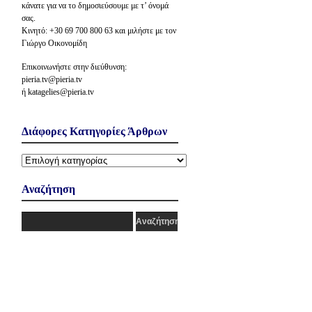
κάνατε για να το δημοσιεύσουμε με τ’ όνομά
σας.
Κινητό: +30 69 700 800 63 και μιλήστε με τον
Γιώργο Οικονομίδη
Επικοινωνήστε στην διεύθυνση:
pieria.tv@pieria.tv
ή katagelies@pieria.tv
Διάφορες Κατηγορίες Άρθρων
Διάφορες
Κατηγορίες
Άρθρων
Αναζήτηση