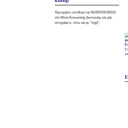
κλοπή)
Προτιμήστε ελεύθερα την ΚΟΙΝΟΠΟΙΗΣΗ
στα Μέσα Κοινωνικής Δικτύωσης και μήν
αντιγράφετε, έστω και με “πηγή”.
Ε
Επ
μα
Ε