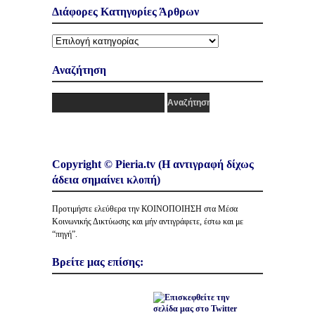
Διάφορες Κατηγορίες Άρθρων
Διάφορες
Κατηγορίες
Άρθρων
Αναζήτηση
Copyright © Pieria.tv (Η αντιγραφή δίχως
άδεια σημαίνει κλοπή)
Προτιμήστε ελεύθερα την ΚΟΙΝΟΠΟΙΗΣΗ στα Μέσα
Κοινωνικής Δικτύωσης και μήν αντιγράφετε, έστω και με
“πηγή”.
Βρείτε μας επίσης: