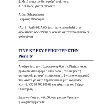
2. Μετά αντιμετωπίζει σφοδρή αντίσταση.
3. Και τέλος, γίνεται αποδεκτή.
Arthur Schopenhauer
Γερμανός Φιλόσοφος
(Αυτή η ΑΛΗΘΕΙΑ δέν έχει τίποτα να φοβηθεί στην
διαδικτυακή www.Pieria.tv, όσο και να την γελοιοποιούν οι…
φοβισμένοι)
ΓΙΝΕ ΚΙ’ ΕΣΥ ΡΕΠΟΡΤΕΡ ΣΤΗΝ
Pieria.tv
Αποθηκεύστε τον τηλεφωνικό αριθμό της Pieria.tv και άν
βρίσκεστε στον δρόμο ή όπου αλλού, στείλτε μας τη
φωτογραφία με μικρή περιγραφή ή το βίντεο από ρεπορτάζ
που κάνατε για να το δημοσιεύσουμε με τ’ όνομά σας.
Κινητό: +30 69 700 800 63 και μιλήστε με τον Γιώργο
Οικονομίδη
Επικοινωνήστε στην διεύθυνση: pieria.tv@pieria.tv
ή katagelies@pieria.tv