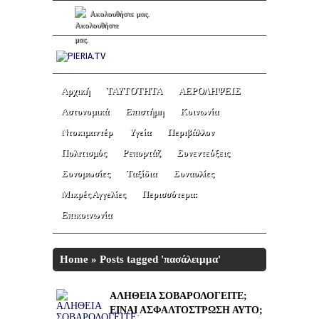
Ακολουθήστε μας.
Αρχική
ΤΑΥΤΟΤΗΤΑ
ΑΕΡΟΛΗΨΕΙΣ
Αστυνομικά
Επιστήμη
Κοινωνία
Ντοκιμαντέρ
Υγεία
Περιβάλλον
Πολιτισμός
Ρεπορτάζ
Συνεντεύξεις
Συνομωσίες
Ταξίδια
Συναυλίες
Μικρές Αγγελίες
Περισσότερα:
Επικοινωνία
Home
»
Posts tagged 'πασάλειμμα'
ΑΛΗΘΕΙΑ ΣΟΒΑΡΟΛΟΓΕΙΤΕ;
ΕΙΝΑΙ ΑΣΦΑΛΤΟΣΤΡΩΣΗ ΑΥΤΟ;