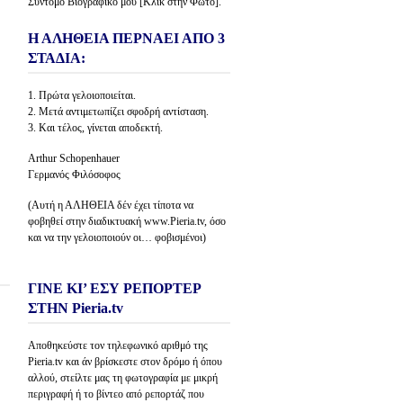
Σύντομο Βιογραφικό μου [Κλίκ στην Φώτο].
Η ΑΛΗΘΕΙΑ ΠΕΡΝΑΕΙ ΑΠΟ 3
ΣΤΑΔΙΑ:
1. Πρώτα γελοιοποιείται.
2. Μετά αντιμετωπίζει σφοδρή αντίσταση.
3. Και τέλος, γίνεται αποδεκτή.
Arthur Schopenhauer
Γερμανός Φιλόσοφος
(Αυτή η ΑΛΗΘΕΙΑ δέν έχει τίποτα να
φοβηθεί στην διαδικτυακή www.Pieria.tv, όσο
και να την γελοιοποιούν οι… φοβισμένοι)
ΓΙΝΕ ΚΙ’ ΕΣΥ ΡΕΠΟΡΤΕΡ
ΣΤΗΝ Pieria.tv
Αποθηκεύστε τον τηλεφωνικό αριθμό της
Pieria.tv και άν βρίσκεστε στον δρόμο ή όπου
αλλού, στείλτε μας τη φωτογραφία με μικρή
περιγραφή ή το βίντεο από ρεπορτάζ που