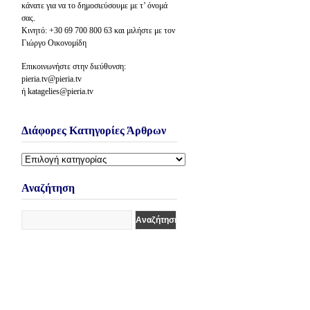
κάνατε για να το δημοσιεύσουμε με τ’ όνομά
σας.
Κινητό: +30 69 700 800 63 και μιλήστε με τον
Γιώργο Οικονομίδη
Επικοινωνήστε στην διεύθυνση:
pieria.tv@pieria.tv
ή katagelies@pieria.tv
Διάφορες Κατηγορίες Άρθρων
Διάφορες
Κατηγορίες
Άρθρων
Αναζήτηση