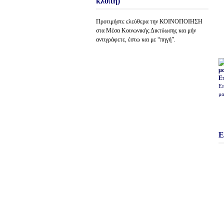
κλοπή)
Προτιμήστε ελεύθερα την ΚΟΙΝΟΠΟΙΗΣΗ
στα Μέσα Κοινωνικής Δικτύωσης και μήν
αντιγράφετε, έστω και με “πηγή”.
Ε
Επ
μα
Ε