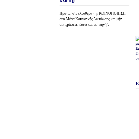
κλοπή)
Προτιμήστε ελεύθερα την ΚΟΙΝΟΠΟΙΗΣΗ
στα Μέσα Κοινωνικής Δικτύωσης και μήν
αντιγράφετε, έστω και με “πηγή”.
Ε
Επ
μα
Ε