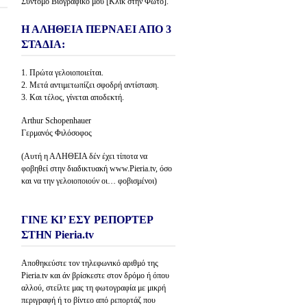
Σύντομο Βιογραφικό μου [Κλίκ στην Φώτο].
Η ΑΛΗΘΕΙΑ ΠΕΡΝΑΕΙ ΑΠΟ 3
ΣΤΑΔΙΑ:
1. Πρώτα γελοιοποιείται.
2. Μετά αντιμετωπίζει σφοδρή αντίσταση.
3. Και τέλος, γίνεται αποδεκτή.
Arthur Schopenhauer
Γερμανός Φιλόσοφος
(Αυτή η ΑΛΗΘΕΙΑ δέν έχει τίποτα να
φοβηθεί στην διαδικτυακή www.Pieria.tv, όσο
και να την γελοιοποιούν οι… φοβισμένοι)
ΓΙΝΕ ΚΙ’ ΕΣΥ ΡΕΠΟΡΤΕΡ
ΣΤΗΝ Pieria.tv
Αποθηκεύστε τον τηλεφωνικό αριθμό της
Pieria.tv και άν βρίσκεστε στον δρόμο ή όπου
αλλού, στείλτε μας τη φωτογραφία με μικρή
περιγραφή ή το βίντεο από ρεπορτάζ που