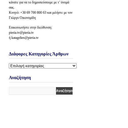
κάνατε για να το δημοσιεύσουμε με τ’ όνομά
σας.
Κινητό: +30 69 700 800 63 και μιλήστε με τον
Γιώργο Οικονομίδη
Επικοινωνήστε στην διεύθυνση:
pieria.tv@pieria.tv
ή katagelies@pieria.tv
Διάφορες Κατηγορίες Άρθρων
Διάφορες
Κατηγορίες
Άρθρων
Αναζήτηση