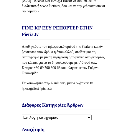
(Αυτή η ΑΛΗΘΕΙΑ δέν έχει τίποτα να φοβηθεί στην
διαδικτυακή www.Pieria.tv, όσο και να την γελοιοποιούν οι…
φοβισμένοι)
ΓΙΝΕ ΚΙ’ ΕΣΥ ΡΕΠΟΡΤΕΡ ΣΤΗΝ
Pieria.tv
Αποθηκεύστε τον τηλεφωνικό αριθμό της Pieria.tv και άν
βρίσκεστε στον δρόμο ή όπου αλλού, στείλτε μας τη
φωτογραφία με μικρή περιγραφή ή το βίντεο από ρεπορτάζ
που κάνατε για να το δημοσιεύσουμε με τ’ όνομά σας.
Κινητό: +30 69 700 800 63 και μιλήστε με τον Γιώργο
Οικονομίδη
Επικοινωνήστε στην διεύθυνση: pieria.tv@pieria.tv
ή katagelies@pieria.tv
Διάφορες Κατηγορίες Άρθρων
Διάφορες
Κατηγορίες
Άρθρων
Αναζήτηση