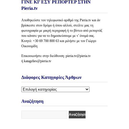
ΓΙΝΕ ΚΙ’ ΕΣΥ ΡΕΠΟΡΤΕΡ ΣΤΗΝ
Pieria.tv
Αποθηκεύστε τον τηλεφωνικό αριθμό της Pieria.tv και άν
βρίσκεστε στον δρόμο ή όπου αλλού, στείλτε μας τη
φωτογραφία με μικρή περιγραφή ή το βίντεο από ρεπορτάζ
που κάνατε για να το δημοσιεύσουμε με τ’ όνομά σας.
Κινητό: +30 69 700 800 63 και μιλήστε με τον Γιώργο
Οικονομίδη
Επικοινωνήστε στην διεύθυνση: pieria.tv@pieria.tv
ή katagelies@pieria.tv
Διάφορες Κατηγορίες Άρθρων
Διάφορες
Κατηγορίες
Άρθρων
Αναζήτηση