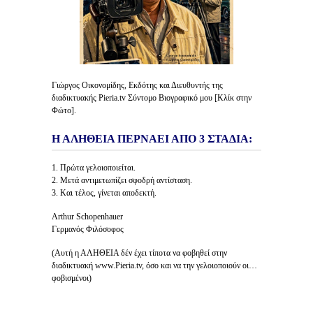
Γιώργος Οικονομίδης, Εκδότης και Διευθυντής της
διαδικτυακής Pieria.tv Σύντομο Βιογραφικό μου [Κλίκ στην
Φώτο].
Η ΑΛΗΘΕΙΑ ΠΕΡΝΑΕΙ ΑΠΟ 3 ΣΤΑΔΙΑ:
1. Πρώτα γελοιοποιείται.
2. Μετά αντιμετωπίζει σφοδρή αντίσταση.
3. Και τέλος, γίνεται αποδεκτή.
Arthur Schopenhauer
Γερμανός Φιλόσοφος
(Αυτή η ΑΛΗΘΕΙΑ δέν έχει τίποτα να φοβηθεί στην
διαδικτυακή www.Pieria.tv, όσο και να την γελοιοποιούν οι…
φοβισμένοι)