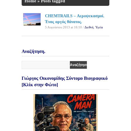
Home
»
Posts tagged
'Πρωταγωνιστές'
CHEMTRAILS – Αεροψεκασμοί.
Ένας αργός θάνατος.
5 Αυγούστου 2013 at 16:10 /
Διεθνή
,
Υγεία
Αναζήτηση.
Γιώργος Οικονομίδης Σύντομο Βιογραφικό
[Κλίκ στην Φώτο]