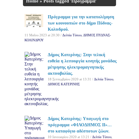
Home
»
Posts tagged 'Πρόγραμμα'
Πρόγραμμα για την καταπολέμηση
των κουνουπιών στο δήμο Πύδνας-
Κολινδρού.
11 Μαΐου 2023 at 20:30 /
Δελτία Τύπου
,
ΔΗΜΟΣ ΠΥΔΝΑΣ-
ΚΟΛΙΝΔΡΟΥ
Δήμος Κατερίνης: Στην τελική
ευθεία η λειτουργία κινητής μονάδας
μέτρησης ηλεκτρομαγνητικής
ακτινοβολίας.
18 Σεπτεμβρίου 2020 at 13:31 /
Δελτία Τύπου
,
ΔΗΜΟΣ ΚΑΤΕΡΙΝΗΣ
Δήμος Κατερίνης: Υπαγωγή στο
πρόγραμμα «ΦΙΛΟΔΗΜΟΣ II»…
στο καταφύγιο αδέσποτων ζώων.
10 Ιανουαρίου 2020 at 13:21 /
Δελτία Τύπου
,