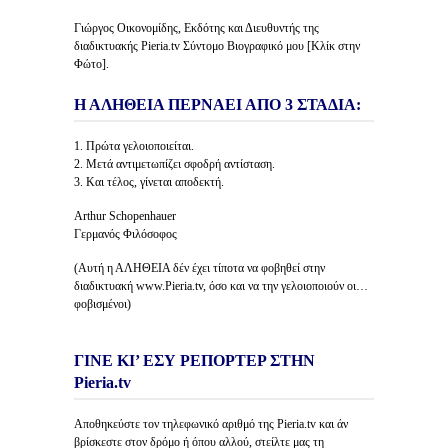
Γιώργος Οικονομίδης, Εκδότης και Διευθυντής της
διαδικτυακής Pieria.tv Σύντομο Βιογραφικό μου [Κλίκ στην
Φώτο].
Η ΑΛΗΘΕΙΑ ΠΕΡΝΑΕΙ ΑΠΟ 3 ΣΤΑΔΙΑ:
1. Πρώτα γελοιοποιείται.
2. Μετά αντιμετωπίζει σφοδρή αντίσταση.
3. Και τέλος, γίνεται αποδεκτή.
Arthur Schopenhauer
Γερμανός Φιλόσοφος
(Αυτή η ΑΛΗΘΕΙΑ δέν έχει τίποτα να φοβηθεί στην
διαδικτυακή www.Pieria.tv, όσο και να την γελοιοποιούν οι…
φοβισμένοι)
ΓΙΝΕ ΚΙ’ ΕΣΥ ΡΕΠΟΡΤΕΡ ΣΤΗΝ
Pieria.tv
Αποθηκεύστε τον τηλεφωνικό αριθμό της Pieria.tv και άν
βρίσκεστε στον δρόμο ή όπου αλλού, στείλτε μας τη