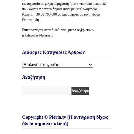
φωτογραφία με μικρή περιγραφή ή το βίντεο από ρεπορτάζ
που κάνατε για να το δημοσιεύσουμε με τ’ όνομά σας.
Κινητό: +30 69 700 800 63 και μιλήστε με τον Γιώργο
Οικονομίδη
Επικοινωνήστε στην διεύθυνση: pieria.tv@pieria.tv
ή katagelies@pieria.tv
Διάφορες Κατηγορίες Άρθρων
Διάφορες
Κατηγορίες
Άρθρων
Αναζήτηση
Copyright © Pieria.tv (Η αντιγραφή δίχως
άδεια σημαίνει κλοπή)